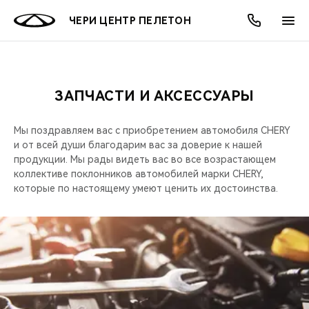
ЧЕРИ ЦЕНТР ПЕЛЕТОН
ЗАПЧАСТИ И АКСЕССУАРЫ
ОНЛАЙН СЕРВИСЫ
ПОКУПАТЕЛЯМ
ВЛАДЕЛЬЦАМ
О КОМПАНИИ
МИР CHERY
МОДЕЛИ
АКЦИИ
Мы поздравляем вас с приобретением автомобиля CHERY
ВЫБОР И ПОКУПКА
СЕРВИС
АКСЕССУАРЫ
ВЫГОДЫ И АКЦИИ
ВЫБОР И ПОКУПКА
О НАС
ВСЕ МОДЕЛИ
и от всей души благодарим вас за доверие к нашей
продукции. Мы рады видеть вас во все возрастающем
КРЕДИТ И СТРАХОВАНИЕ
ЗАПЧАСТИ И АКСЕССУАРЫ
О БРЕНДЕ
КРЕДИТ
МЫ В СОЦСЕТЯХ
коллективе поклонников автомобилей марки CHERY,
КРОССОВЕРЫ
которые по настоящему умеют ценить их достоинства.
ПОДДЕРЖКА
CHERY В СОЦСЕТЯХ
СЕДАНЫ
CHERY CONNECT
ЛЮДИ CHERY
НОВИНКИ
БЛАГОТВОРИТЕЛЬНОСТЬ