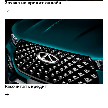
CHERY REMOTE
Заявка на кредит онлайн
CHERY И СПОРТ
НАШИ МЕРОПРИЯТИЯ
ВИДЕООБЗОРЫ
CHERY ДЛЯ ДЕТЕЙ
Рассчитать кредит