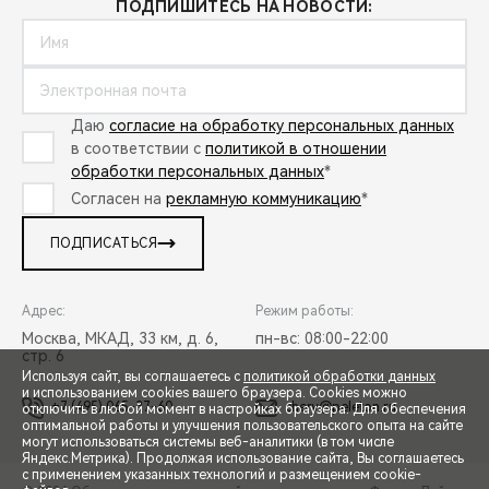
ПОДПИШИТЕСЬ НА НОВОСТИ:
Даю
согласие на обработку персональных данных
в соответствии с
политикой в отношении
обработки персональных данных
*
Согласен на
рекламную коммуникацию
*
ПОДПИСАТЬСЯ
Адрес:
Режим работы:
Москва, МКАД, 33 км, д. 6,
пн-вс: 08:00-22:00
стр. 6
Используя сайт, вы соглашаетесь с
политикой обработки данных
и использованием cookies вашего браузера. Cookies можно
+7 (495) 065-37-60
chery@peleton.ru
отключить в любой момент в настройках браузера. Для обеспечения
оптимальной работы и улучшения пользовательского опыта на сайте
могут использоваться системы веб-аналитики (в том числе
СПЕЦПРЕДЛОЖЕНИЯ
Яндекс.Метрика). Продолжая использование сайта, Вы соглашаетесь
с применением указанных технологий и размещением cookie-