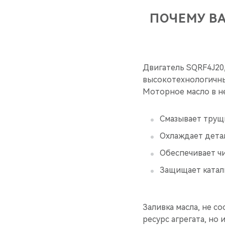
ПОЧЕМУ В
Двигатель SQRF4J20
высокотехнологичны
Моторное масло в н
Смазывает трущи
Охлаждает дета
Обеспечивает ч
Защищает катали
Заливка масла, не 
ресурс агрегата, но