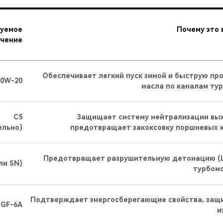
уемое
Почему это
ачение
Обеспечивает легкий пуск зимой и быструю пр
0W-20
масла по каналам ту
C5
Защищает систему нейтрализации вых
ельно)
предотвращает закоксовку поршневых 
Предотвращает разрушительную детонацию (L
ли SN)
турбом
Подтверждает энергосберегающие свойства, защи
GF-6A
и