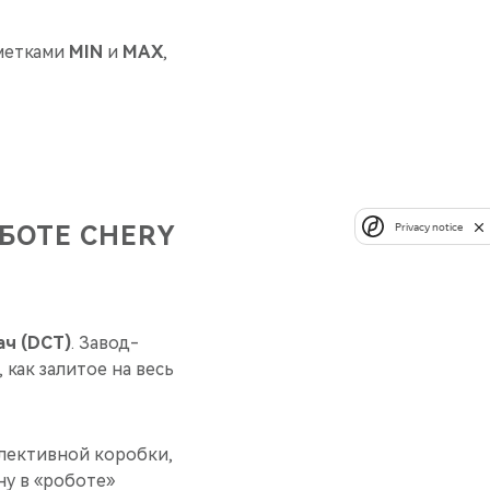
 метками
MIN
и
MAX
,
Privacy notice
БОТЕ CHERY
ч (DCT)
. Завод-
как залитое на весь
елективной коробки,
у в «роботе»