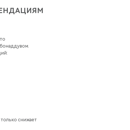
МЕНДАЦИЯМ
это
рбонаддувом.
ий:
 только снижает