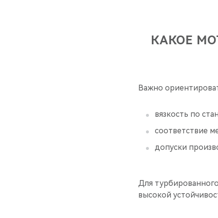
КАКОЕ МО
Важно ориентироват
вязкость по ста
соответствие м
допуски произв
Для турбированного
высокой устойчивос