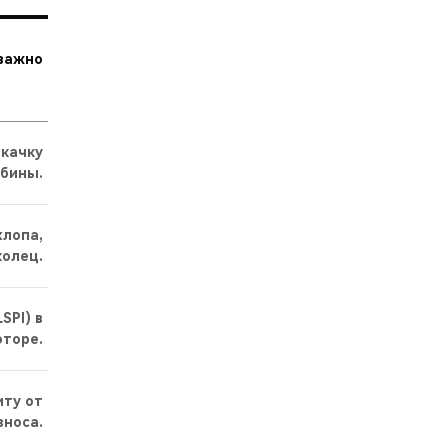
 важно
окачку
рбины.
лопа,
колец.
SPI) в
оторе.
ту от
зноса.