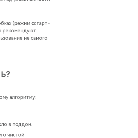
обках (режим «старт-
ты рекомендуют
льзование не самого
НЬ?
ому алгоритму:
кло в поддон.
его чистой