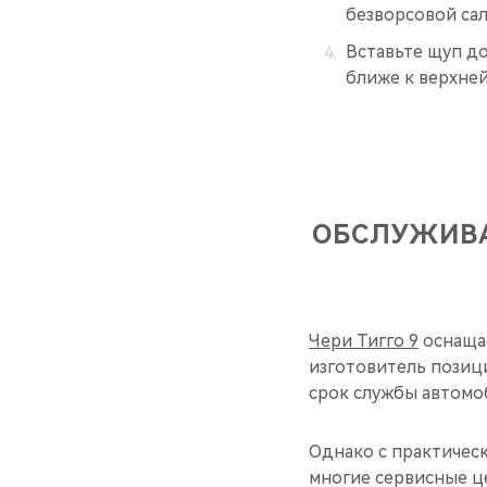
безворсовой са
Вставьте щуп д
ближе к верхней
ОБСЛУЖИВА
Чери Тигго 9
оснаща
изготовитель позици
срок службы автомо
Однако с практичес
многие сервисные ц