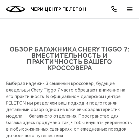
ЧЕРИ ЦЕНТР ПЕЛЕТОН
ОНЛАЙН СЕРВИСЫ
ПОКУПАТЕЛЯМ
ВЛАДЕЛЬЦАМ
О КОМПАНИИ
МИР CHERY
МОДЕЛИ
АКЦИИ
ОБЗОР БАГАЖНИКА CHERY TIGGO 7:
ВМЕСТИТЕЛЬНОСТЬ И
ПРАКТИЧНОСТЬ ВАШЕГО
ВЫБОР И ПОКУПКА
СЕРВИС
АКСЕССУАРЫ
ВЫГОДЫ И АКЦИИ
ВЫБОР И ПОКУПКА
О НАС
ВСЕ МОДЕЛИ
КРОССОВЕРА
КРЕДИТ И СТРАХОВАНИЕ
ЗАПЧАСТИ И АКСЕССУАРЫ
О БРЕНДЕ
КРЕДИТ
МЫ В СОЦСЕТЯХ
КРОССОВЕРЫ
Выбирая надежный семейный кроссовер, будущие
владельцы Chery Tiggo 7 часто обращают внимание на
ПОДДЕРЖКА
CHERY В СОЦСЕТЯХ
его практичность. В официальном дилерском центре
СЕДАНЫ
PELETON мы разделяем ваш подход и подготовили
CHERY CONNECT
ЛЮДИ CHERY
детальный обзор одной из ключевых характеристик
модели — багажного отделения. Пространство для
НОВИНКИ
багажа здесь продумано так, чтобы внушать уверенность
БЛАГОТВОРИТЕЛЬНОСТЬ
в любых жизненных сценариях: от ежедневных поездок
до большого путешествия.