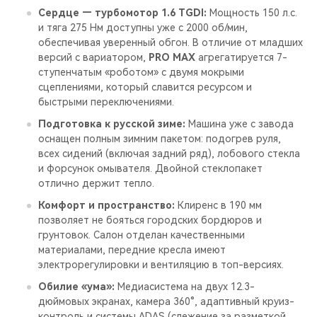
Сердце — турбомотор 1.6 TGDI:
Мощность 150 л.с.
и тяга 275 Нм доступны уже с 2000 об/мин,
обеспечивая уверенный обгон. В отличие от младших
версий с вариатором,
PRO MAX
агрегатируется 7-
ступенчатым «роботом» с двумя мокрыми
сцеплениями, который славится ресурсом и
быстрыми переключениями.
Подготовка к русской зиме:
Машина уже с завода
оснащен полным зимним пакетом: подогрев руля,
всех сидений (включая задний ряд), лобового стекла
и форсунок омывателя. Двойной стеклопакет
отлично держит тепло.
Комфорт и пространство:
Клиренс в 190 мм
позволяет не бояться городских бордюров и
грунтовок. Салон отделан качественными
материалами, передние кресла имеют
электрорегулировки и вентиляцию в топ-версиях.
Обилие «ума»:
Медиасистема на двух 12.3-
дюймовых экранах, камера 360°, адаптивный круиз-
контроль и системы ADAS (слежение за разметкой,