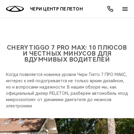
ЧЕРИ ЦЕНТР ПЕЛЕТОН
ОНЛАЙН СЕРВИСЫ
ПОКУПАТЕЛЯМ
ВЛАДЕЛЬЦАМ
О КОМПАНИИ
МИР CHERY
МОДЕЛИ
АКЦИИ
CHERY TIGGO 7 PRO MAX: 10 ПЛЮСОВ
И ЧЕСТНЫХ МИНУСОВ ДЛЯ
ВДУМЧИВЫХ ВОДИТЕЛЕЙ
ВЫБОР И ПОКУПКА
СЕРВИС
АКСЕССУАРЫ
ВЫГОДЫ И АКЦИИ
ВЫБОР И ПОКУПКА
О НАС
ВСЕ МОДЕЛИ
КРЕДИТ И СТРАХОВАНИЕ
ЗАПЧАСТИ И АКСЕССУАРЫ
О БРЕНДЕ
КРЕДИТ
МЫ В СОЦСЕТЯХ
Когда появляется новинка уровня Чери Тигго 7 ПРО МАКС,
КРОССОВЕРЫ
интерес к ней подогревается не только ярким дизайном,
но и вопросами надежности. В нашем обзоре мы, как
ПОДДЕРЖКА
CHERY В СОЦСЕТЯХ
официальный дилер PELETON, разберем автомобиль «под
СЕДАНЫ
микроскопом»: от динамики двигателя до нюансов
CHERY CONNECT
ЛЮДИ CHERY
электроники
НОВИНКИ
БЛАГОТВОРИТЕЛЬНОСТЬ