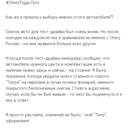
CHERY REMOTE
#CheryTiggo7pro
CHERY И СПОРТ
Как же я пришла к выбору именно этого автомобиля??
НАШИ МЕРОПРИЯТИЯ
Список авто для тест-драйва был очень велик. Но после
поездки на каждом из них я сравнивала их именно с Chery
Россия - он мне нравился больше всех других
ВИДЕООБЗОРЫ
И когда после тест-драйва менеджер сообщил, что
CHERY ДЛЯ ДЕТЕЙ
автомобиль нужного цвета и комплектации есть в
наличии прямо здесь и сейчас - на стоянке. Я была
поражена. А когда увидела моего стального-серого
“Тигра” на парковке в лучах ночных фонарей, немного
покрытого белоснежным снегом. Стоял и ждал меня,
скучал, если бы он был живым - то смог бы подмигнуть и я
ему в ответ.
Я просто растаяла, сомнений не было - мой “Тигр”,
оформляем!