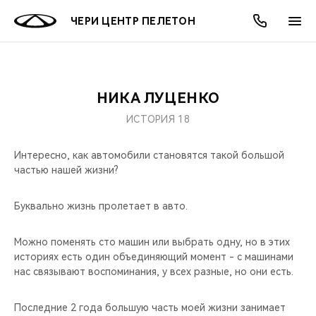
ЧЕРИ ЦЕНТР ПЕЛЕТОН
НИКА ЛУЦЕНКО
ОНЛАЙН СЕРВИСЫ
ПОКУПАТЕЛЯМ
ВЛАДЕЛЬЦАМ
О КОМПАНИИ
МИР CHERY
МОДЕЛИ
АКЦИИ
ИСТОРИЯ 18
ВЫБОР И ПОКУПКА
СЕРВИС
АКСЕССУАРЫ
ВЫГОДЫ И АКЦИИ
ВЫБОР И ПОКУПКА
О НАС
ВСЕ МОДЕЛИ
Интересно, как автомобили становятся такой большой
частью нашей жизни?
КРЕДИТ И СТРАХОВАНИЕ
ЗАПЧАСТИ И АКСЕССУАРЫ
О БРЕНДЕ
КРЕДИТ
МЫ В СОЦСЕТЯХ
КРОССОВЕРЫ
Буквально жизнь пролетает в авто.
ПОДДЕРЖКА
CHERY В СОЦСЕТЯХ
СЕДАНЫ
Можно поменять сто машин или выбрать одну, но в этих
CHERY CONNECT
ЛЮДИ CHERY
историях есть один объединяющий момент - с машинами
НОВИНКИ
нас связывают воспоминания, у всех разные, но они есть.
БЛАГОТВОРИТЕЛЬНОСТЬ
Последние 2 года большую часть моей жизни занимает