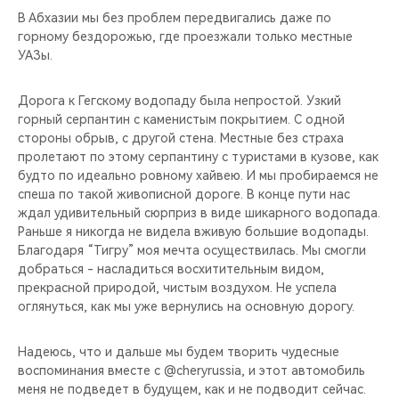
В Абхазии мы без проблем передвигались даже по
горному бездорожью, где проезжали только местные
УАЗы.
Дорога к Гегскому водопаду была непростой. Узкий
горный серпантин с каменистым покрытием. С одной
стороны обрыв, с другой стена. Местные без страха
пролетают по этому серпантину с туристами в кузове, как
будто по идеально ровному хайвею. И мы пробираемся не
спеша по такой живописной дороге. В конце пути нас
ждал удивительный сюрприз в виде шикарного водопада.
Раньше я никогда не видела вживую большие водопады.
Благодаря “Тигру” моя мечта осуществилась. Мы смогли
добраться - насладиться восхитительным видом,
прекрасной природой, чистым воздухом. Не успела
оглянуться, как мы уже вернулись на основную дорогу.
Надеюсь, что и дальше мы будем творить чудесные
воспоминания вместе с @cheryrussia, и этот автомобиль
меня не подведет в будущем, как и не подводит сейчас.