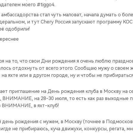
дателем моего #tiggo4.
 амбассадорства стал чуть маловат, начала думать о бол
еральном, и тут Chery Россия запускают программу KOC 
 её одобрили!
ереснее
тря на то, что свои Дни рождения я очень люблю праздно
елось отдохнуть от всего этого. Сообщаю мужу о своем
на яхте или в другом городе, ну и чтобы не прибираться
ает приглашение на День рождения клуба в Москву на се
, ВНИМАНИЕ, на 28-30 июля, то есть как раз выходные п
з ВНИМАНИЕ, в яхт-клуб!
ой день рождения с мужем, в Москву (точнее в Подмосковь
нигде не прибираюсь, куча движухи, конкурсы, регата, 