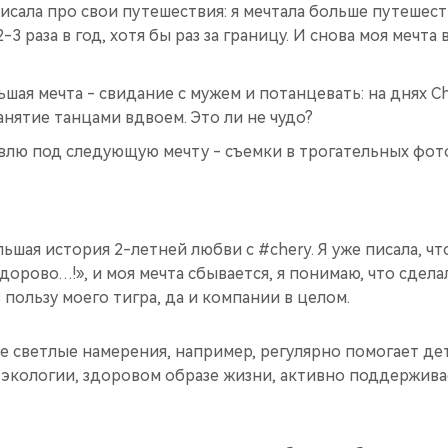
аписала про свои путешествия: я мечтала больше путешес
3 раза в год, хотя бы раз за границу. И снова моя мечта
шая мечта - свидание с мужем и потанцевать: на днях C
анятие танцами вдвоем. Это ли не чудо?
влю под следующую мечту - съемки в трогательных фот
ольшая история 2-летней любви с #chery. Я уже писала, чт
здорово…!», и моя мечта сбывается, я понимаю, что сдела
пользу моего тигра, да и компании в целом.
е светлые намерения, например, регулярно помогает де
б экологии, здоровом образе жизни, активно поддержив