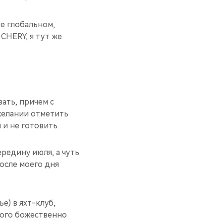
ее глобальном,
CHERY, я тут же
вать, причем с
 желании отметить
 и не готовить.
редину июля, а чуть
осле моего дня
е) в яхт-клуб,
много божественно