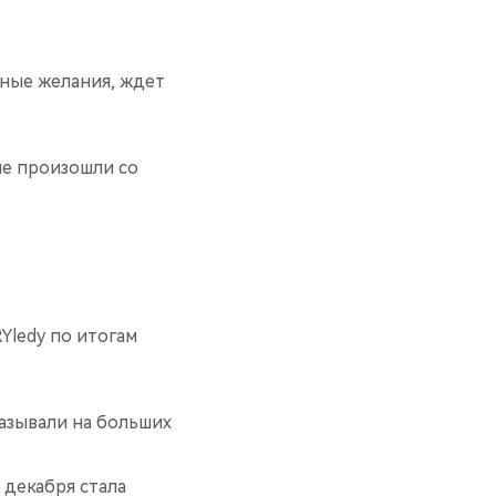
тные желания, ждет
ые произошли со
ledy по итогам
казывали на больших
 декабря стала