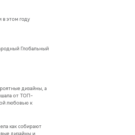
и в этом году
народный Глобальный
роятные дизайны, а
лышала от ТОП-
ной любовью к
дела как собирают
овые дизайны и