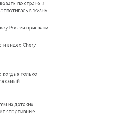
твовать по стране и
 воплотилась в жизнь
hery Россия прислали
о и видео Chery
о когда я только
ла самый
тям из детских
ает спортивные