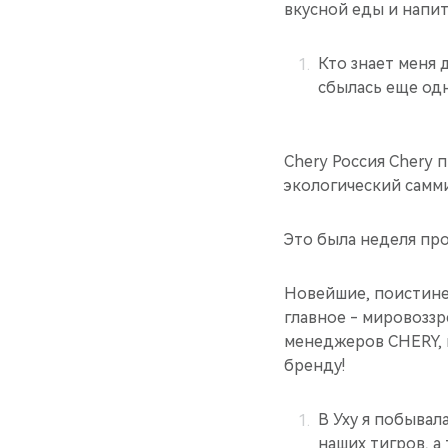
вкусной еды и напитк
Кто знает меня д
сбылась еще одн
Chery Россия Chery
экологический самми
Это была неделя про
Новейшие, поистине
главное - мировоззр
менеджеров CHERY, 
бренду!
В Уху я побывал
наших тигров, а