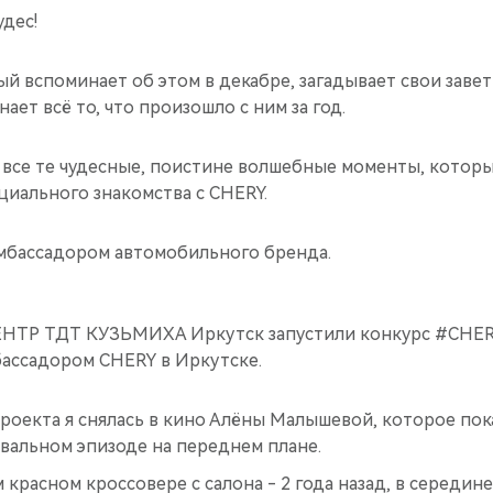
удес!
й вспоминает об этом в декабре, загадывает свои заве
нает всё то, что произошло с ним за год.
 все те чудесные, поистине волшебные моменты, котор
циального знакомства с CHERY.
амбассадором автомобильного бренда.
НТР ТДТ КУЗЬМИХА Иркутск запустили конкурс #CHERY
бассадором CHERY в Иркутске.
проекта я снялась в кино Алёны Малышевой, которое по
евальном эпизоде на переднем плане.
 красном кроссовере с салона - 2 года назад, в середине