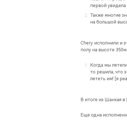
первой увидела
Также многие зн
на большой высо
Chery исполнили и э
полу на высоте 350м
Когда мы летели
то решила, что 
лететь им! [я р
В итоге из Шанхая в
Еще одна исполненн