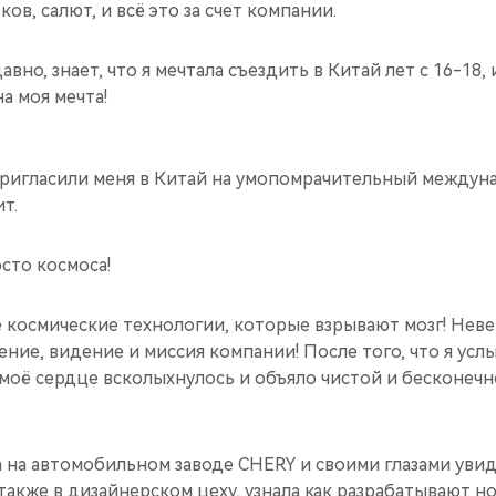
ов, салют, и всё это за счет компании.
авно, знает, что я мечтала съездить в Китай лет с 16-18, 
а моя мечта!
 пригласили меня в Китай на умопомрачительный между
т.
сто космоса!
 космические технологии, которые взрывают мозг! Неве
ение, видение и миссия компании! После того, что я ус
моё сердце всколыхнулось и объяло чистой и бесконеч
а на автомобильном заводе CHERY и своими глазами уви
 также в дизайнерском цеху, узнала как разрабатывают н