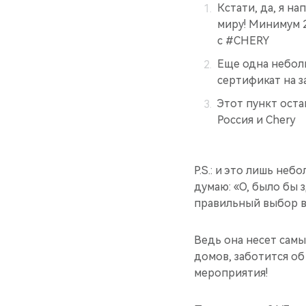
Кстати, да, я н
миру! Минимум 2-
с #CHERY
Еще одна неболь
сертификат на з
Этот пункт оста
Россия и Chery
P.S.: и это лишь неб
думаю: «О, было бы 
правильный выбор в 
Ведь она несет самы
домов, заботится о
мероприятия!