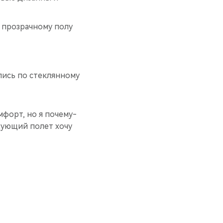
о прозрачному полу
лись по стеклянному
мфорт, но я почему-
едующий полет хочу