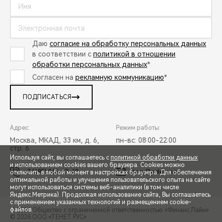
Даю
согласие на обработку персональных данных
в соответствии с
политикой в отношении
обработки персональных данных
*
Согласен на
рекламную коммуникацию
*
ПОДПИСАТЬСЯ
Адрес:
Режим работы:
Москва, МКАД, 33 км, д. 6,
пн-вс: 08:00-22:00
стр. 6
Используя сайт, вы соглашаетесь с
политикой обработки данных
и использованием cookies вашего браузера. Cookies можно
+7 (495) 065-37-60
chery@peleton.ru
отключить в любой момент в настройках браузера. Для обеспечения
оптимальной работы и улучшения пользовательского опыта на сайте
могут использоваться системы веб-аналитики (в том числе
СПЕЦПРЕДЛОЖЕНИЯ
Яндекс.Метрика). Продолжая использование сайта, Вы соглашаетесь
с применением указанных технологий и размещением cookie-
файлов.
© 2026 Общество с ограниченной ответственностью «Финанс Лайн»
© 2026 ООО «ТЕНЕТ РУС»
ЗАПИСЬ НА ТЕСТ-ДРАЙВ