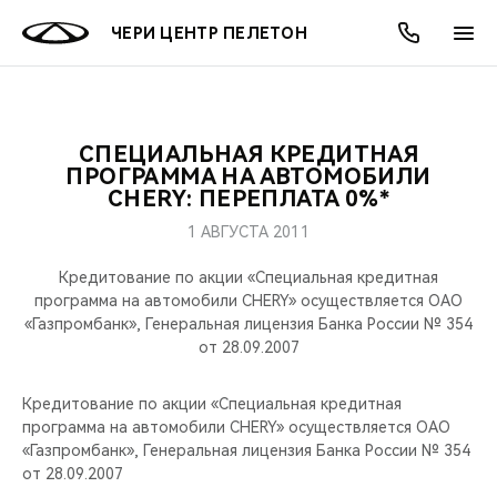
ЧЕРИ ЦЕНТР ПЕЛЕТОН
СПЕЦИАЛЬНАЯ КРЕДИТНАЯ
ОНЛАЙН СЕРВИСЫ
ПОКУПАТЕЛЯМ
ВЛАДЕЛЬЦАМ
О КОМПАНИИ
МИР CHERY
МОДЕЛИ
АКЦИИ
ПРОГРАММА НА АВТОМОБИЛИ
CHERY: ПЕРЕПЛАТА 0%*
ВЫБОР И ПОКУПКА
СЕРВИС
АКСЕССУАРЫ
ВЫГОДЫ И АКЦИИ
ВЫБОР И ПОКУПКА
О НАС
ВСЕ МОДЕЛИ
1 АВГУСТА 2011
КРЕДИТ И СТРАХОВАНИЕ
ЗАПЧАСТИ И АКСЕССУАРЫ
О БРЕНДЕ
КРЕДИТ
МЫ В СОЦСЕТЯХ
Кредитование по акции «Специальная кредитная
КРОССОВЕРЫ
программа на автомобили CHERY» осуществляется ОАО
«Газпромбанк», Генеральная лицензия Банка России № 354
ПОДДЕРЖКА
CHERY В СОЦСЕТЯХ
от 28.09.2007
СЕДАНЫ
CHERY CONNECT
ЛЮДИ CHERY
Кредитование по акции «Специальная кредитная
НОВИНКИ
программа на автомобили CHERY» осуществляется ОАО
БЛАГОТВОРИТЕЛЬНОСТЬ
«Газпромбанк», Генеральная лицензия Банка России № 354
от 28.09.2007