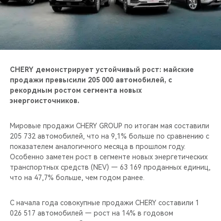
CHERY REMOTE
CHERY И СПОРТ
НАШИ МЕРОПРИЯТИЯ
CHERY демонстрирует устойчивый рост: майские
ВИДЕООБЗОРЫ
продажи превысили 205 000 автомобилей, с
рекордным ростом сегмента новых
энергоисточников.
CHERY ДЛЯ ДЕТЕЙ
Мировые продажи CHERY GROUP по итогам мая составили
205 732 автомобилей, что на 9,1% больше по сравнению с
показателем аналогичного месяца в прошлом году.
Особенно заметен рост в сегменте новых энергетических
транспортных средств (NEV) — 63 169 проданных единиц,
что на 47,7% больше, чем годом ранее.
С начала года совокупные продажи CHERY составили 1
026 517 автомобилей — рост на 14% в годовом