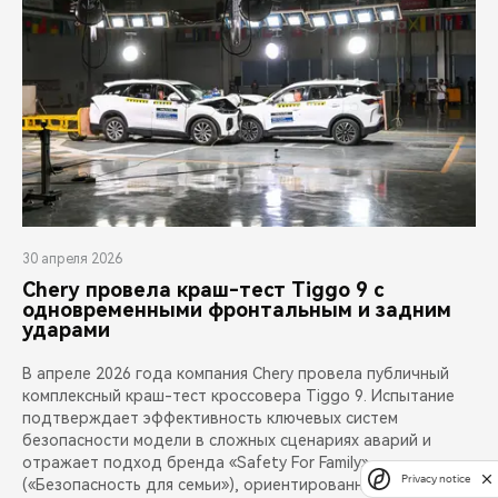
30 апреля 2026
Chery провела краш-тест Tiggo 9 с
одновременными фронтальным и задним
ударами
В апреле 2026 года компания Chery провела публичный
комплексный краш-тест кроссовера Tiggo 9. Испытание
подтверждает эффективность ключевых систем
безопасности модели в сложных сценариях аварий и
отражает подход бренда «Safety For Family»
Privacy notice
(«Безопасность для семьи»), ориентированный на защиту