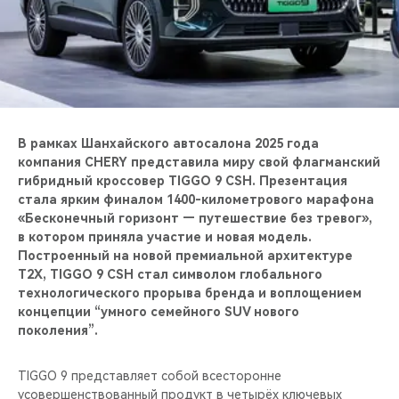
CHERY REMOTE
CHERY И СПОРТ
НАШИ МЕРОПРИЯТИЯ
ВИДЕООБЗОРЫ
В рамках Шанхайского автосалона 2025 года
компания CHERY представила миру свой флагманский
гибридный кроссовер TIGGO 9 CSH. Презентация
CHERY ДЛЯ ДЕТЕЙ
стала ярким финалом 1400-километрового марафона
«Бесконечный горизонт — путешествие без тревог»,
в котором приняла участие и новая модель.
Построенный на новой премиальной архитектуре
T2X, TIGGO 9 CSH стал символом глобального
технологического прорыва бренда и воплощением
концепции “умного семейного SUV нового
поколения”.
TIGGO 9 представляет собой всесторонне
усовершенствованный продукт в четырёх ключевых