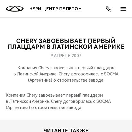
ЧЕРИ ЦЕНТР ПЕЛЕТОН
CHERY ЗАВОЕВЫВАЕТ ПЕРВЫЙ
ОНЛАЙН СЕРВИСЫ
ПОКУПАТЕЛЯМ
ВЛАДЕЛЬЦАМ
О КОМПАНИИ
МИР CHERY
МОДЕЛИ
АКЦИИ
ПЛАЦДАРМ В ЛАТИНСКОЙ АМЕРИКЕ
9 АПРЕЛЯ 2007
ВЫБОР И ПОКУПКА
СЕРВИС
АКСЕССУАРЫ
ВЫГОДЫ И АКЦИИ
ВЫБОР И ПОКУПКА
О НАС
ВСЕ МОДЕЛИ
Компания Chery завоевывает первый плацдарм
КРЕДИТ И СТРАХОВАНИЕ
ЗАПЧАСТИ И АКСЕССУАРЫ
О БРЕНДЕ
КРЕДИТ
МЫ В СОЦСЕТЯХ
в Латинской Америке. Chery договорилась с SOCMA
КРОССОВЕРЫ
(Аргентина) о строительстве завода.
ПОДДЕРЖКА
CHERY В СОЦСЕТЯХ
СЕДАНЫ
Компания Chery завоевывает первый плацдарм
в Латинской Америке. Chery договорилась с SOCMA
CHERY CONNECT
ЛЮДИ CHERY
(Аргентина) о строительстве завода.
НОВИНКИ
БЛАГОТВОРИТЕЛЬНОСТЬ
ЧИТАЙТЕ ТАКЖЕ