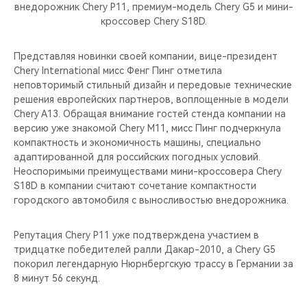
CHERY REMOTE
внедорожник Chery P11, премиум-модель Chery G5 и мини-
кроссовер Chery S18D.
CHERY И СПОРТ
Представляя новинки своей компании, вице-президент
Chery International мисс Фенг Пинг отметила
НАШИ МЕРОПРИЯТИЯ
неповторимый стильный дизайн и передовые технические
решения европейских партнеров, воплощенные в модели
ВИДЕООБЗОРЫ
Chery A13. Обращая внимание гостей стенда компании на
версию уже знакомой Chery M11, мисс Пинг подчеркнула
CHERY ДЛЯ ДЕТЕЙ
компактность и экономичность машины, специально
адаптированной для российских погодных условий.
Неоспоримыми преимуществами мини-кроссовера Chery
S18D в компании считают сочетание компактности
городского автомобиля с выносливостью внедорожника.
Репутация Chery Р11 уже подтверждена участием в
тридцатке победителей ралли Дакар-2010, а Chery G5
покорил легендарную Нюрнбергскую трассу в Германии за
8 минут 56 секунд.