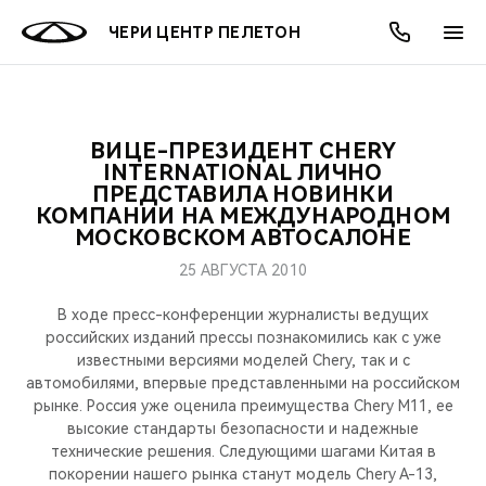
ЧЕРИ ЦЕНТР ПЕЛЕТОН
ВИЦЕ-ПРЕЗИДЕНТ CHERY
ОНЛАЙН СЕРВИСЫ
ПОКУПАТЕЛЯМ
ВЛАДЕЛЬЦАМ
О КОМПАНИИ
МИР CHERY
МОДЕЛИ
АКЦИИ
INTERNATIONAL ЛИЧНО
ПРЕДСТАВИЛА НОВИНКИ
КОМПАНИИ НА МЕЖДУНАРОДНОМ
ВЫБОР И ПОКУПКА
СЕРВИС
АКСЕССУАРЫ
ВЫГОДЫ И АКЦИИ
ВЫБОР И ПОКУПКА
О НАС
ВСЕ МОДЕЛИ
МОСКОВСКОМ АВТОСАЛОНЕ
КРЕДИТ И СТРАХОВАНИЕ
ЗАПЧАСТИ И АКСЕССУАРЫ
О БРЕНДЕ
КРЕДИТ
МЫ В СОЦСЕТЯХ
25 АВГУСТА 2010
КРОССОВЕРЫ
В ходе пресс-конференции журналисты ведущих
ПОДДЕРЖКА
CHERY В СОЦСЕТЯХ
российских изданий прессы познакомились как с уже
СЕДАНЫ
известными версиями моделей Chery, так и с
CHERY CONNECT
ЛЮДИ CHERY
автомобилями, впервые представленными на российском
рынке. Россия уже оценила преимущества Chery M11, ее
НОВИНКИ
высокие стандарты безопасности и надежные
БЛАГОТВОРИТЕЛЬНОСТЬ
технические решения. Следующими шагами Китая в
покорении нашего рынка станут модель Chery A-13,