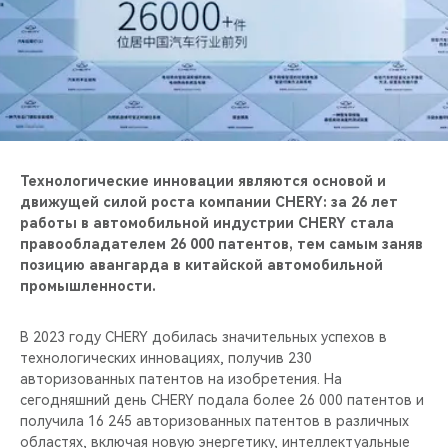
CHERY REMOTE
CHERY И СПОРТ
НАШИ МЕРОПРИЯТИЯ
ВИДЕООБЗОРЫ
Технологические инновации являются основой и
движущей силой роста компании CHERY: за 26 лет
CHERY ДЛЯ ДЕТЕЙ
работы в автомобильной индустрии CHERY стала
правообладателем 26 000 патентов, тем самым заняв
позицию авангарда в китайской автомобильной
промышленности.
В 2023 году CHERY добилась значительных успехов в
технологических инновациях, получив 230
авторизованных патентов на изобретения. На
сегодняшний день CHERY подала более 26 000 патентов и
получила 16 245 авторизованных патентов в различных
областях, включая новую энергетику, интеллектуальные