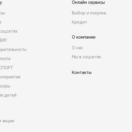
y
Онлайн сервисы
ары
Выбор и покупка
е
Кредит
соцсетях
О компании
ERY
О нас
орительность
Мы в соцсетях
emote
 СПОРТ
Контакты
роприятия
зоры
ля детей
и акции