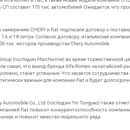
 Alfa Romeo и Fiat, а также новые модели компании CHE
СП составит 175 тыс. автомобилей. Ожидается, что про
 намерениях CHERY и Fiat подписали договор о поставк
.6 и 1.8 литра. Согласно договору, итальянская компания
00 тыс. моторов производства Chery Automobile.
 Group (господин Marchionne) во время торжественной 
а сказал, что выход бренда Alfa Romeo на китайский р
условно, станет успешным. Что касается сотрудничества
атегически важным для компании Fiat и будет долгосро
 Automobile Co., Ltd. (господин Yin Tongyao) также отмет
омпанией Fiat повысит конкурентоспособность компании
ынках и повысит качество модельного ряда.