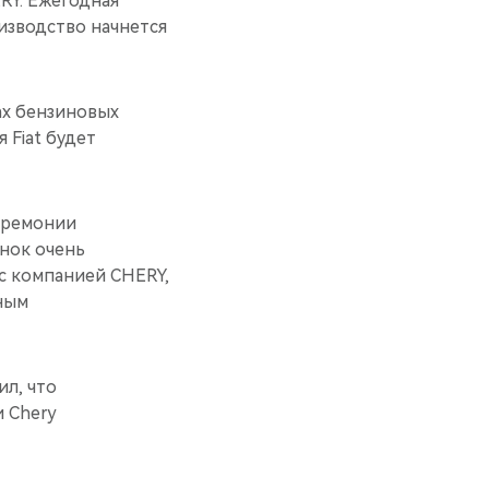
RY. Ежегодная
изводство начнется
ах бензиновых
 Fiat будет
церемонии
ынок очень
 с компанией CHERY,
чным
ил, что
 Chery