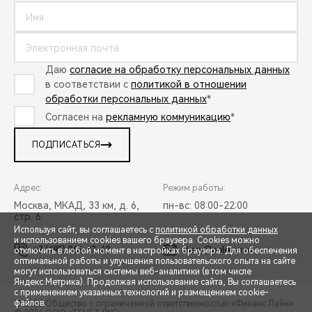
Даю
согласие на обработку персональных данных
в соответствии с
политикой в отношении
обработки персональных данных
*
Согласен на
рекламную коммуникацию
*
ПОДПИСАТЬСЯ
Адрес:
Режим работы:
Москва, МКАД, 33 км, д. 6,
пн-вс: 08:00-22:00
стр. 6
Используя сайт, вы соглашаетесь с
политикой обработки данных
и использованием cookies вашего браузера. Cookies можно
+7 (495) 065-37-60
chery@peleton.ru
отключить в любой момент в настройках браузера. Для обеспечения
оптимальной работы и улучшения пользовательского опыта на сайте
могут использоваться системы веб-аналитики (в том числе
СПЕЦПРЕДЛОЖЕНИЯ
Яндекс.Метрика). Продолжая использование сайта, Вы соглашаетесь
с применением указанных технологий и размещением cookie-
файлов.
© 2026 Общество с ограниченной ответственностью «Финанс Лайн»