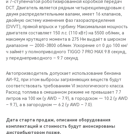
и 7-ступенчатой роботизированной коробкой передач
DCT. Двигатель является рядным четырехцилиндровым с
двумя распределительными валами, имеет 16 клапанов,
двойную систему изменения фаз газораспределения
(DVVT), прямой впрыск и турбину. Максимальная мощность
двигателя составляет 150 л.с. (110 кВт) на 5500 об/мин, а
максимум крутящего момента в 275 Нм выдаёт в широком
диапазоне — 2000-3800 об/мин. Ускорение от 0 до 100 км/
ч займёт у полноприводного TIGGO 7 PRO MAX 9.8 секунд,
у переднеприводного – 9.7 секунд.
Автопроизводитель допускает использование бензина
АИ-92, при этом выбросы загрязняющих веществ будут
соответствовать требованиям VI экологического класса.
Расход топлива в смешанном режиме не превышает 7.7
литров на 100 км (у AWD – 7.9), в городском — 10.2 (у AWD
– 9.7), а в загородном — 6.2 (у AWD – 7.0).
Дата старта продаж, описание оборудования
комплектаций и стоимость будут анонсированы
дистрибьютором позже.