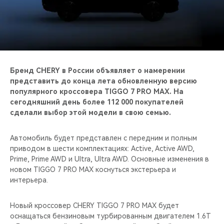
CHERY REMOTE
CHERY И СПОРТ
НАШИ МЕРОПРИЯТИЯ
Бренд CHERY в России объявляет о намерении
ВИДЕООБЗОРЫ
представить до конца лета обновленную версию
популярного кроссовера TIGGO 7 PRO MAX. На
сегодняшний день более 112 000 покупателей
CHERY ДЛЯ ДЕТЕЙ
сделали выбор этой модели в свою семью.
Автомобиль будет представлен с передним и полным
приводом в шести комплектациях: Active, Active AWD,
Prime, Prime AWD и Ultra, Ultra AWD. Основные изменения в
новом TIGGO 7 PRO MAX коснуться экстерьера и
интерьера.
Новый кроссовер CHERY TIGGO 7 PRO MAX будет
оснащаться бензиновым турбированным двигателем 1.6T