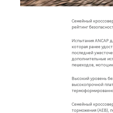
Семейный кроссове
рейтинг безопасност
Испытания ANCAP дл
которая ранее удост
последней ужесточе
дополнительные исп
пешеходов, мотоцик
Высокий уровень бе
высокопрочной плат
термоформированной
Семейный кроссове
торможения (AEB), 