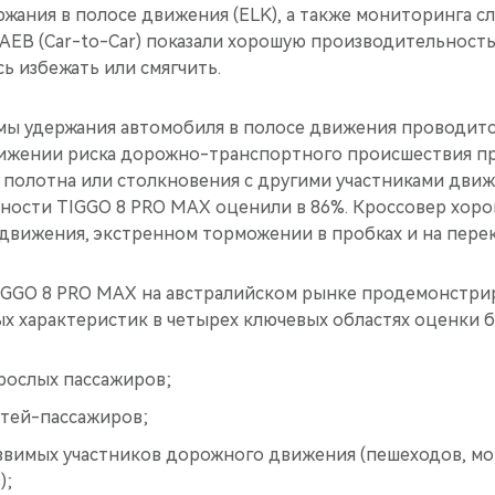
ржания в полосе движения (ELK), а также мониторинга сл
EB (Car-to-Car) показали хорошую производительность: 
ь избежать или смягчить.
мы удержания автомобиля в полосе движения проводитс
ижении риска дорожно-транспортного происшествия пр
полотна или столкновения с другими участниками движ
ности TIGGO 8 PRO MAX оценили в 86%. Кроссовер хорош
движения, экстренном торможении в пробках и на перек
GGO 8 PRO MAX на австралийском рынке продемонстри
ых характеристик в четырех ключевых областях оценки 
рослых пассажиров;
етей-пассажиров;
язвимых участников дорожного движения (пешеходов, м
);