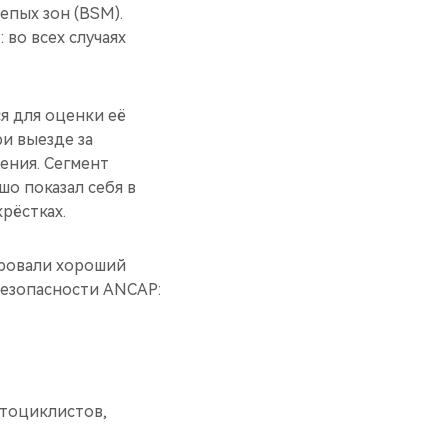
епых зон (BSM).
во всех случаях
я для оценки её
и выезде за
ения. Сегмент
о показал себя в
рёстках.
ровали хороший
безопасности ANCAP:
отоциклистов,