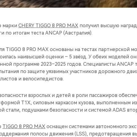
р марки
CHERY TIGGO 8 PRO MAX
получил высшую наград
и по итогам теста ANCAP (Австралия).
я TIGGO 8 PRO MAX основаны на тестах партнерской мо
оилась наивысшей оценки – 5 звёзд. У обеих моделей о
нной программе 2023–2025 годов. Специалисты ANCAP 
ытания по защите уязвимых участников дорожного дви
листов и велосипедистов.
зопасности взрослых и детей в роли пассажиров обеспе
формой T1X, силовым каркасом кузова, выполненным и
 стали, подушками безопасности и системой ADAS втор
р
TIGGO 8 PRO MAX
оснащен системами автономного эк
поддержания полосы движения (LSS), предотвращения в