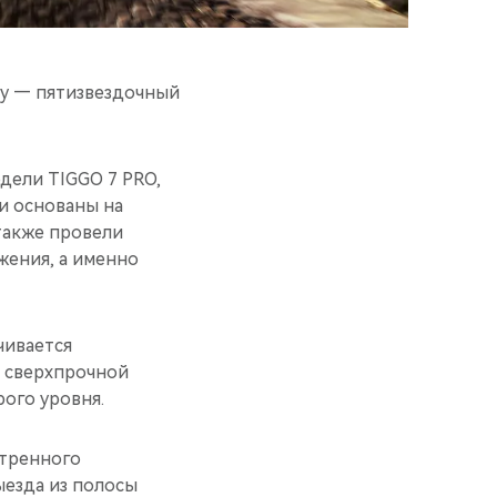
у — пятизвездочный
дели TIGGO 7 PRO,
ни основаны на
также провели
жения, а именно
чивается
з сверхпрочной
ого уровня.
стренного
ыезда из полосы