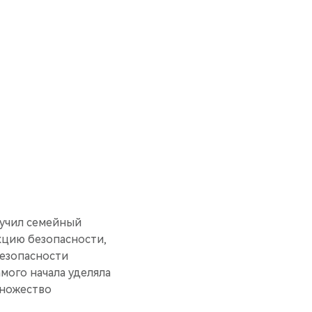
лучил семейный
кцию безопасности,
безопасности
мого начала уделяла
множество