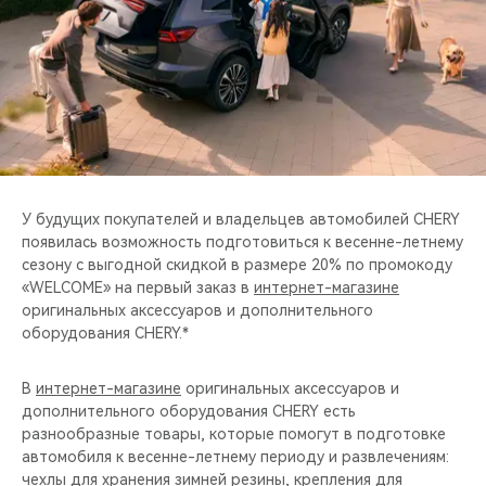
CHERY REMOTE
CHERY И СПОРТ
НАШИ МЕРОПРИЯТИЯ
ВИДЕООБЗОРЫ
У будущих покупателей и владельцев автомобилей CHERY
CHERY ДЛЯ ДЕТЕЙ
появилась возможность подготовиться к весенне-летнему
сезону с выгодной скидкой в размере 20% по промокоду
«WELCOME» на первый заказ в
интернет-магазине
оригинальных аксессуаров и дополнительного
оборудования CHERY.*
В
интернет-магазине
оригинальных аксессуаров и
дополнительного оборудования CHERY есть
разнообразные товары, которые помогут в подготовке
автомобиля к весенне-летнему периоду и развлечениям:
чехлы для хранения зимней резины, крепления для