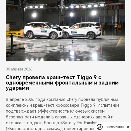
30 апреля 2026
Chery провела краш-тест Tiggo 9 с
одновременными фронтальным и задним
ударами
В апреле 2026 года компания Chery провела публичный
комплексный краш-тест кроссовера Tiggo 9. Испытание
подтверждает эффективность ключевых систем
безопасности модели в сложных сценариях аварий и
отражает подход бренда «Safety For Family»
Privacy notice
(«Безопасность для семьи»), ориентированный на защиту