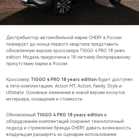
CHERY REMOTE
CHERY И СПОРТ
НАШИ МЕРОПРИЯТИЯ
Дистрибьютор автомобильной марки CHERY в России
планирует до конца первого квартала представить
ВИДЕООБЗОРЫ
обновленную версию кроссовера TIGGO 4 PRO 18 years
edition. Модель приурочена к 18-летнему беспрерывному
присутствию марки в России.
CHERY ДЛЯ ДЕТЕЙ
Кроссовер
TIGGO 4 PRO 18 years edition
будет доступен
в пяти комплектациях: Action MT, Action, Family, Style и
Ultimate. Основные изменения в новой версии коснутся
интерьера, оснащения и стоимости.
Обновленный
TIGGO 4 PRO 18 years edition
в
оборудовании комплектаций сохранил технологичный
подход и стремление бренда CHERY давать возможность
владельцам расширять их сценарии использования