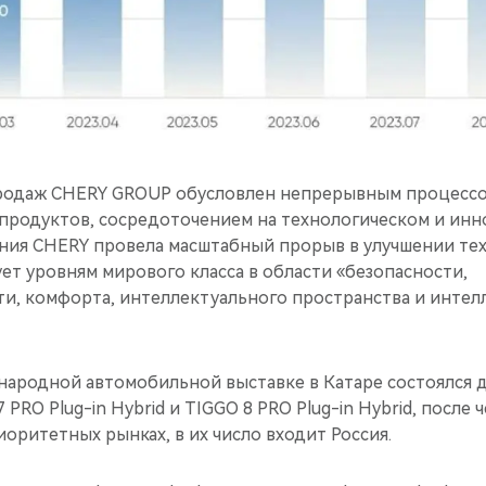
родаж CHERY GROUP обусловлен непрерывным процесс
продуктов, сосредоточением на технологическом и ин
ания CHERY провела масштабный прорыв в улучшении те
ет уровням мирового класса в области «безопасности,
и, комфорта, интеллектуального пространства и интел
народной автомобильной выставке в Катаре состоялся
PRO Plug-in Hybrid и TIGGO 8 PRO Plug-in Hybrid, после
оритетных рынках, в их число входит Россия.