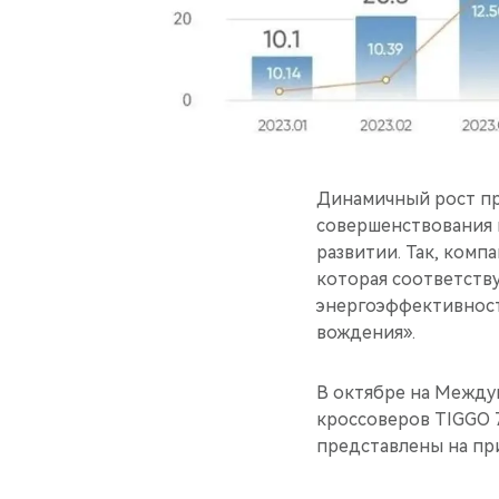
Динамичный рост п
совершенствования 
развитии. Так, комп
которая соответству
энергоэффективност
вождения».
В октябре на Между
кроссоверов TIGGO 7 
представлены на при