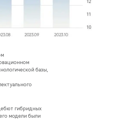
ом
новационном
хнологической базы,
лектуального
 дебют гибридных
 чего модели были