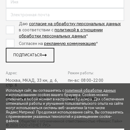
Даю
согласие на обработку персональных данных
в соответствии с
политикой в отношении
обработки персональных данных
*
Согласен на
рекламную коммуникацию
*
ПОДПИСАТЬСЯ
Адрес:
Режим работы:
Москва, МКАД, 33 км, д. 6,
пн-вс: 08:00-22:00
стр. 6
Используя сайт, вы соглашаетесь с
политикой обработки данных
и использованием cookies вашего браузера. Cookies можно
+7 (495) 065-37-60
chery@peleton.ru
отключить в любой момент в настройках браузера. Для обеспечения
оптимальной работы и улучшения пользовательского опыта на сайте
могут использоваться системы веб-аналитики (в том числе
СПЕЦПРЕДЛОЖЕНИЯ
Яндекс.Метрика). Продолжая использование сайта, Вы соглашаетесь
с применением указанных технологий и размещением cookie-
файлов.
© 2026 Общество с ограниченной ответственностью «Финанс Лайн»
© 2026 ООО «ТЕНЕТ РУС»
ЗАПИСЬ НА ТЕСТ-ДРАЙВ