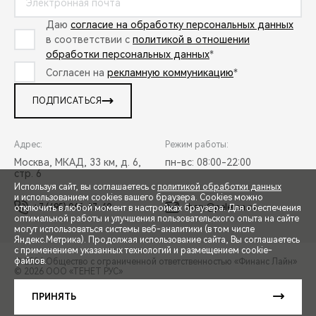
Даю
согласие на обработку персональных данных
в соответствии с
политикой в отношении
обработки персональных данных
*
Согласен на
рекламную коммуникацию
*
ПОДПИСАТЬСЯ
Адрес:
Режим работы:
Москва, МКАД, 33 км, д. 6,
пн-вс: 08:00-22:00
стр. 6
Используя сайт, вы соглашаетесь с
политикой обработки данных
и использованием cookies вашего браузера. Cookies можно
+7 (495) 065-37-60
chery@peleton.ru
отключить в любой момент в настройках браузера. Для обеспечения
оптимальной работы и улучшения пользовательского опыта на сайте
могут использоваться системы веб-аналитики (в том числе
СПЕЦПРЕДЛОЖЕНИЯ
Яндекс.Метрика). Продолжая использование сайта, Вы соглашаетесь
с применением указанных технологий и размещением cookie-
файлов.
© 2026 Общество с ограниченной ответственностью «Финанс Лайн»
© 2026 ООО «ТЕНЕТ РУС»
ЗАПИСЬ НА ТЕСТ-ДРАЙВ
ПРАВОВАЯ ИНФОРМАЦИЯ
КОНТАКТЫ
КЛИЕНТСКАЯ ПОДДЕРЖКА
ПРИНЯТЬ
Сделано в ПЕРКС
РАСЧЕТ КРЕДИТА