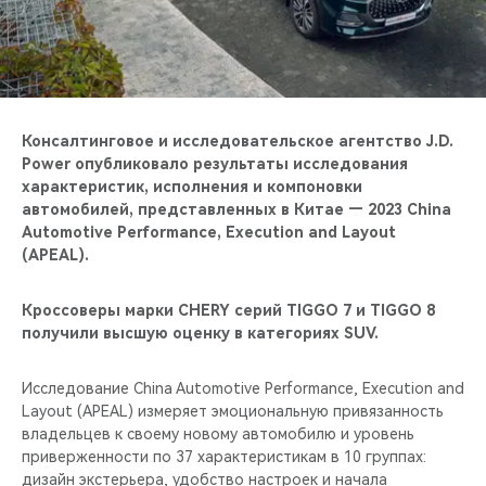
CHERY REMOTE
CHERY И СПОРТ
НАШИ МЕРОПРИЯТИЯ
Консалтинговое и исследовательское агентство J.D.
Power опубликовало результаты исследования
ВИДЕООБЗОРЫ
характеристик, исполнения и компоновки
автомобилей, представленных в Китае — 2023 China
CHERY ДЛЯ ДЕТЕЙ
Automotive Performance, Execution and Layout
(APEAL).
Кроссоверы марки CHERY серий TIGGO 7 и TIGGO 8
получили высшую оценку в категориях SUV.
Исследование China Automotive Performance, Execution and
Layout (APEAL) измеряет эмоциональную привязанность
владельцев к своему новому автомобилю и уровень
приверженности по 37 характеристикам в 10 группах:
дизайн экстерьера, удобство настроек и начала