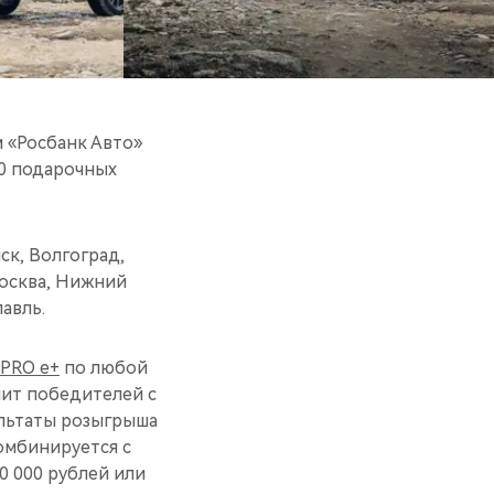
 «Росбанк Авто»
0 подарочных
ск, Волгоград,
Москва, Нижний
авль.
 PRO e+
по любой
лит победителей с
ультаты розыгрыша
омбинируется с
0 000 рублей или