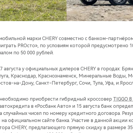
обильной марки CHERY совместно с банком-партнёром
играть PROсто», по условиям которой предусмотрено 1
лом по 50 000 рублей.
7 августа у официальных дилеров CHERY в городах: Брян
алуга, Краснодар, Краснознаменск, Минеральные Воды, 
стов-на-Дону, Санкт-Петербург, Сочи, Тула, Уфа, и Яросл
и необходимо приобрести гибридный кроссовер
TIGGO 8
втокредита в «Росбанк Авто» и 15 августа банк опреде
 случайных чисел по номеру кредитного договора. Рез
на официальном сайте банка. Участие в данной акции к
ора CHERY, предлагающего прямую скидку в размере 35