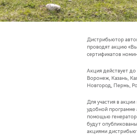
Дистрибьютор автом
проводят акцию «Вы
сертификатов номина
Акция действует до 
Воронеж, Казань, К
Новгород, Пермь, Ро
Для участия в акци
удобной программе а
помощью генератора
будут опубликованы 
акциями дистрибьют