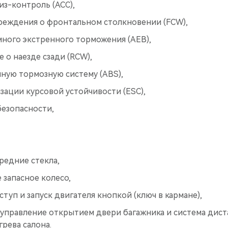
з-контроль (ACC),
реждения о фронтальном столкновении (FCW),
много экстренного торможения (AEB),
о наезде сзади (RCW),
ную тормозную систему (ABS),
зации курсовой устойчивости (ESС),
безопасности,
редние стекла,
 запасное колесо,
туп и запуск двигателя кнопкой (ключ в кармане),
управление открытием двери багажника и система дист
грева салона.