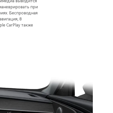
тимедиа выводится
 маневрировать при
виях. Беспроводная
авигация, 8
le CarPlay также