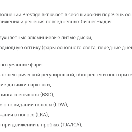
полнении Prestige включает в себя широкий перечень о
ижения и решения повседневных бизнес-задач:
ухцветные алюминиевые литые диски,
одиодную оптику (фары основного света, передние дне
вотуманные фары,
а с электрической регулировкой, обогревом и повторит
ие датчики парковки,
инга слепых зон (BSD),
 о покидании полосы (LDW),
жания в полосе (LKA),
при движении в пробках (TJA/ICA),