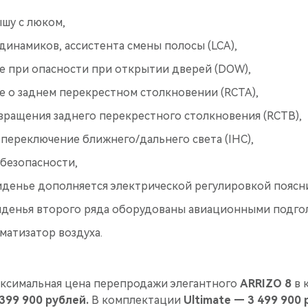
шу с люком,
динамиков, ассистента смены полосы (LCA),
 при опасности при открытии дверей (DOW),
 о заднем перекрестном столкновении (RCTA),
вращения заднего перекрестного столкновения (RCTB),
переключение ближнего/дальнего света (IHC),
 безопасности,
иденье дополняется электрической регулировкой поясни
иденья второго ряда оборудованы авиационными подго
матизатор воздуха.
ксимальная цена перепродажи элегантного
ARRIZO 8
в 
 399 900 рублей.
В комплектации
Ultimate — 3 499 900