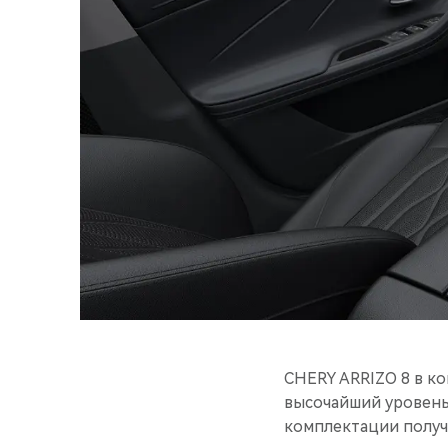
CHERY ARRIZO 8 в к
высочайший уровень
комплектации получ