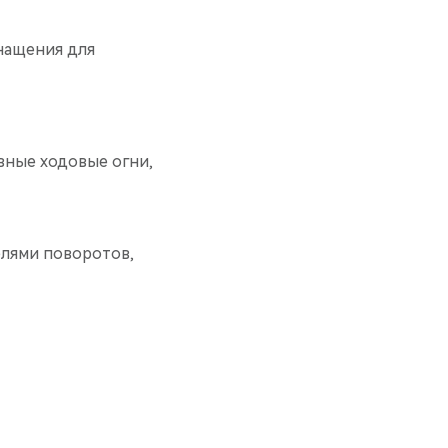
снащения для
вные ходовые огни,
елями поворотов,