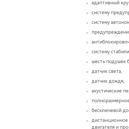
адаптивный круи
систему предуп
систему автоно
предупреждение 
антиблокировоч
систему стабили
шесть подушек 
датчик света,
датчик дождя,
акустические пе
полноразмерное
бесключевой дос
дистанционное 
двигателя и про