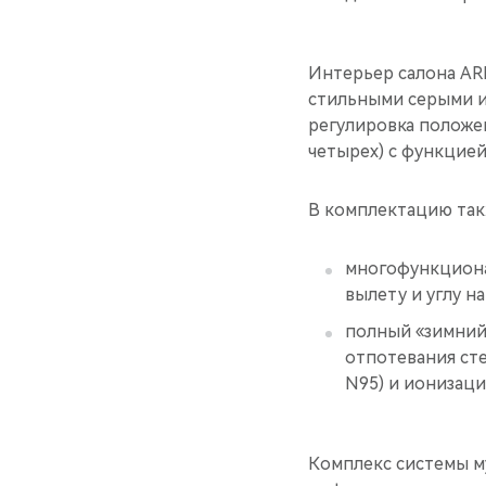
Интерьер салона ARR
стильными серыми и
регулировка положен
четырех) с функцие
В комплектацию так
многофункционал
вылету и углу на
полный «зимний
отпотевания сте
N95) и ионизаци
Комплекс системы м