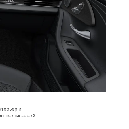
нтерьер и
 вышеописанной