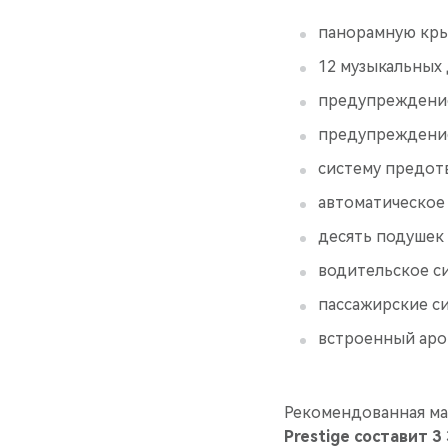
панорамную кры
12 музыкальных 
предупреждение
предупреждение
систему предот
автоматическое 
десять подушек
водительское с
пассажирские с
встроенный аро
Рекомендованная ма
Prestige составит 3