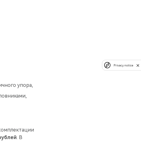
Privacy notice
чного упора,
ловниками,
комплектации
 рублей
. В