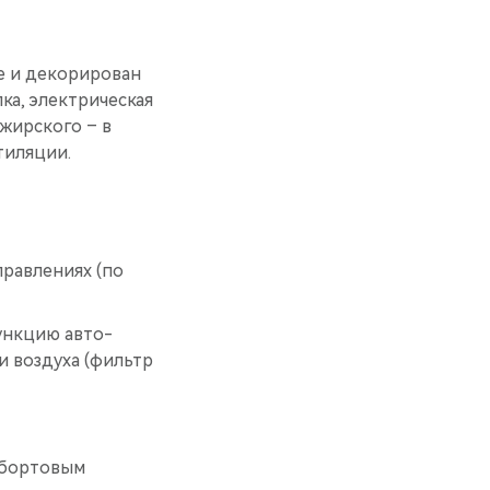
е и декорирован
ка, электрическая
жирского – в
тиляции.
правлениях (по
ункцию авто-
и воздуха (фильтр
 бортовым