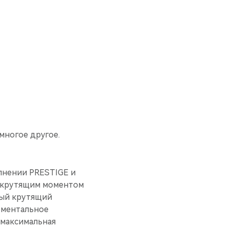
многое другое.
олнении PRESTIGE и
и крутящим моментом
ный крутящий
оментальное
, максимальная