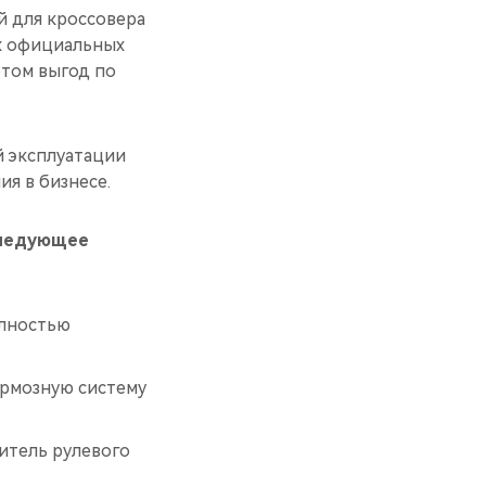
 для кроссовера
х официальных
ётом выгод по
й эксплуатации
ия в бизнесе.
следующее
олностью
ормозную систему
литель рулевого