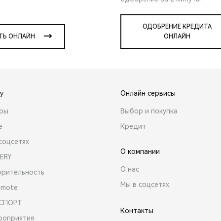
ОДОБРЕНИЕ КРЕДИТА
ТЬ ОНЛАЙН
ОНЛАЙН
y
Онлайн сервисы
ары
Выбор и покупка
е
Кредит
соцсетях
О компании
ERY
О нас
орительность
Мы в соцсетях
emote
 СПОРТ
Контакты
роприятия