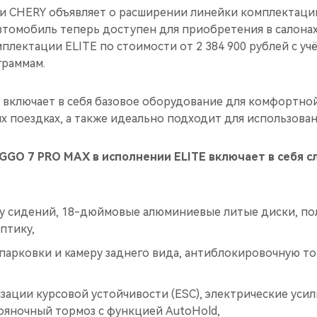
 CHERY объявляет о расширении линейки комплектаций
втомобиль теперь доступен для приобретения в салона
плектации ELITE по стоимости от 2 384 900 рублей с уч
граммам.
 включает в себя базовое оборудование для комфортно
х поездках, а также идеально подходит для использован
IGGO 7 PRO MAX в исполнении ELITE включает в себя 
у сидений, 18-дюймовые алюминиевые литые диски, п
птику,
 парковки и камеру заднего вида, антиблокировочную т
зации курсовой устойчивости (ESС), электрические уси
ояночный тормоз с функцией AutoHold,