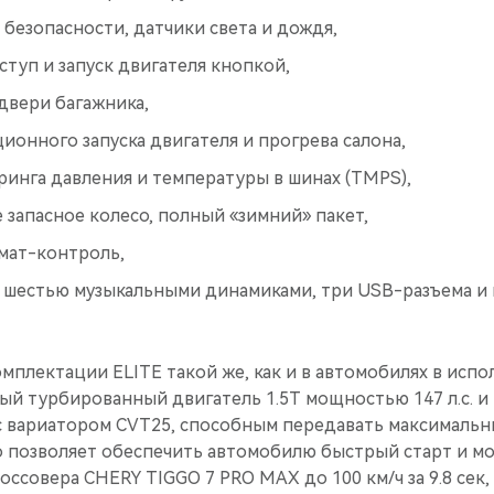
безопасности, датчики света и дождя,
туп и запуск двигателя кнопкой,
двери багажника,
ионного запуска двигателя и прогрева салона,
ринга давления и температуры в шинах (TMPS),
запасное колесо, полный «зимний» пакет,
мат-контроль,
c шестью музыкальными динамиками, три USB-разъема и 
омплектации ELITE такой же, как и в автомобилях в исп
ый турбированный двигатель 1.5T мощностью 147 л.с. 
 с вариатором CVT25, способным передавать максималь
то позволяет обеспечить автомобилю быстрый старт и м
россовера CHERY TIGGO 7 PRO MAX до 100 км/ч за 9.8 сек