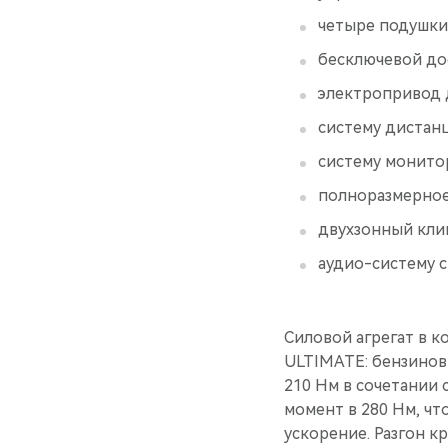
четыре подушки 
бесключевой дос
электропривод 
систему дистанц
систему монито
полноразмерное 
двухзонный кли
aудио-систему 
Силовой агрегат в к
ULTIMATE: бензинов
210 Нм в сочетании
момент в 280 Нм, ч
ускорение. Разгон к