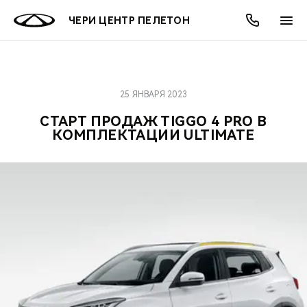
ЧЕРИ ЦЕНТР ПЕЛЕТОН
25 ЯНВАРЯ 2023
ОНЛАЙН СЕРВИСЫ
ПОКУПАТЕЛЯМ
ВЛАДЕЛЬЦАМ
О КОМПАНИИ
МИР CHERY
МОДЕЛИ
АКЦИИ
СТАРТ ПРОДАЖ TIGGO 4 PRO В
КОМПЛЕКТАЦИИ ULTIMATE
ВЫБОР И ПОКУПКА
СЕРВИС
АКСЕССУАРЫ
ВЫГОДЫ И АКЦИИ
ВЫБОР И ПОКУПКА
О НАС
ВСЕ МОДЕЛИ
КРЕДИТ И СТРАХОВАНИЕ
ЗАПЧАСТИ И АКСЕССУАРЫ
О БРЕНДЕ
КРЕДИТ
МЫ В СОЦСЕТЯХ
КРОССОВЕРЫ
ПОДДЕРЖКА
CHERY В СОЦСЕТЯХ
СЕДАНЫ
CHERY CONNECT
ЛЮДИ CHERY
НОВИНКИ
БЛАГОТВОРИТЕЛЬНОСТЬ