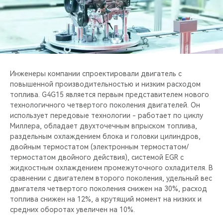
CHERY REMOTE
CHERY И СПОРТ
НАШИ МЕРОПРИЯТИЯ
Инженеры компании спроектировали двигатель c
ВИДЕООБЗОРЫ
повышенной производительностью и низким расходом
топлива. G4G15 является первым представителем нового
CHERY ДЛЯ ДЕТЕЙ
технологичного четвертого поколения двигателей. Он
использует передовые технологии - работает по циклу
Миллера, обладает двухточечным впрыском топлива,
раздельным охлаждением блока и головки цилиндров,
двойным термостатом (электронным термостатом/
термостатом двойного действия), системой EGR с
жидкостным охлаждением промежуточного охладителя. В
сравнении с двигателем второго поколения, удельный вес
двигателя четвертого поколения снижен на 30%, расход
топлива снижен на 12%, а крутящий момент на низких и
средних оборотах увеличен на 10%.