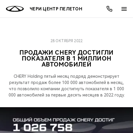
ЧЕРИ ЦЕНТР ПЕЛЕТОН
28 ОКТЯБРЯ 2022
ОНЛАЙН СЕРВИСЫ
ПОКУПАТЕЛЯМ
ВЛАДЕЛЬЦАМ
О КОМПАНИИ
МИР CHERY
МОДЕЛИ
АКЦИИ
ПРОДАЖИ CHERY ДОСТИГЛИ
ПОКАЗАТЕЛЯ В 1 МИЛЛИОН
ВЫБОР И ПОКУПКА
СЕРВИС
АКСЕССУАРЫ
ВЫГОДЫ И АКЦИИ
ВЫБОР И ПОКУПКА
О НАС
ВСЕ МОДЕЛИ
АВТОМОБИЛЕЙ
КРЕДИТ И СТРАХОВАНИЕ
ЗАПЧАСТИ И АКСЕССУАРЫ
О БРЕНДЕ
КРЕДИТ
МЫ В СОЦСЕТЯХ
CHERY Holding пятый месяц подряд демонстрирует
КРОССОВЕРЫ
результат продаж более 100 000 автомобилей в месяц,
ПОДДЕРЖКА
CHERY В СОЦСЕТЯХ
что позволило компании достигнуть показателя в 1 000
000 автомобилей за первые десять месяцев в 2022 году.
СЕДАНЫ
CHERY CONNECT
ЛЮДИ CHERY
НОВИНКИ
БЛАГОТВОРИТЕЛЬНОСТЬ