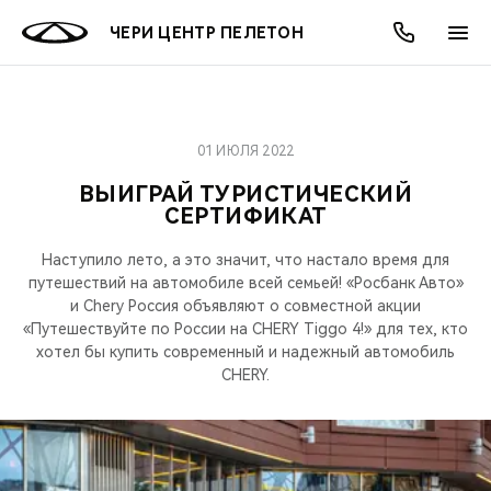
ЧЕРИ ЦЕНТР ПЕЛЕТОН
01 ИЮЛЯ 2022
ОНЛАЙН СЕРВИСЫ
ПОКУПАТЕЛЯМ
ВЛАДЕЛЬЦАМ
О КОМПАНИИ
МИР CHERY
МОДЕЛИ
АКЦИИ
ВЫИГРАЙ ТУРИСТИЧЕСКИЙ
СЕРТИФИКАТ
ВЫБОР И ПОКУПКА
СЕРВИС
АКСЕССУАРЫ
ВЫГОДЫ И АКЦИИ
ВЫБОР И ПОКУПКА
О НАС
ВСЕ МОДЕЛИ
Наступило лето, а это значит, что настало время для
КРЕДИТ И СТРАХОВАНИЕ
ЗАПЧАСТИ И АКСЕССУАРЫ
О БРЕНДЕ
КРЕДИТ
МЫ В СОЦСЕТЯХ
путешествий на автомобиле всей семьей! «Росбанк Авто»
КРОССОВЕРЫ
и Chery Россия объявляют о совместной акции
ПОДДЕРЖКА
CHERY В СОЦСЕТЯХ
«Путешествуйте по России на CHERY Tiggo 4!» для тех, кто
хотел бы купить современный и надежный автомобиль
СЕДАНЫ
CHERY.
CHERY CONNECT
ЛЮДИ CHERY
НОВИНКИ
БЛАГОТВОРИТЕЛЬНОСТЬ