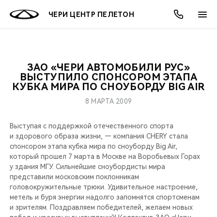
ЧЕРИ ЦЕНТР ПЕЛЕТОН
ЗАО «ЧЕРИ АВТОМОБИЛИ РУС»
ОНЛАЙН СЕРВИСЫ
ПОКУПАТЕЛЯМ
ВЛАДЕЛЬЦАМ
О КОМПАНИИ
МИР CHERY
МОДЕЛИ
АКЦИИ
ВЫСТУПИЛО СПОНСОРОМ ЭТАПА
КУБКА МИРА ПО СНОУБОРДУ BIG AIR
ВЫБОР И ПОКУПКА
СЕРВИС
АКСЕССУАРЫ
ВЫГОДЫ И АКЦИИ
ВЫБОР И ПОКУПКА
О НАС
ВСЕ МОДЕЛИ
8 МАРТА 2009
КРЕДИТ И СТРАХОВАНИЕ
ЗАПЧАСТИ И АКСЕССУАРЫ
О БРЕНДЕ
КРЕДИТ
МЫ В СОЦСЕТЯХ
Выступая с поддержкой отечественного спорта
КРОССОВЕРЫ
и здорового образа жизни, — компания CHERY стала
ПОДДЕРЖКА
CHERY В СОЦСЕТЯХ
спонсором этапа кубка мира по сноуборду Big Air,
СЕДАНЫ
который прошел 7 марта в Москве на Воробьевых Горах
у здания МГУ. Сильнейшие сноубордисты мира
CHERY CONNECT
ЛЮДИ CHERY
представили московским поклонникам
НОВИНКИ
головокружительные трюки. Удивительное настроение,
БЛАГОТВОРИТЕЛЬНОСТЬ
метель и буря энергии надолго запомнятся спортсменам
и зрителям. Поздравляем победителей, желаем новых