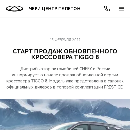
ЧЕРИ ЦЕНТР ПЕЛЕТОН
15 ФЕВРАЛЯ 2022
ОНЛАЙН СЕРВИСЫ
ПОКУПАТЕЛЯМ
ВЛАДЕЛЬЦАМ
О КОМПАНИИ
МИР CHERY
МОДЕЛИ
АКЦИИ
СТАРТ ПРОДАЖ ОБНОВЛЕННОГО
КРОССОВЕРА TIGGO 8
ВЫБОР И ПОКУПКА
СЕРВИС
АКСЕССУАРЫ
ВЫГОДЫ И АКЦИИ
ВЫБОР И ПОКУПКА
О НАС
ВСЕ МОДЕЛИ
Дистрибьютор автомобилей CHERY в России
КРЕДИТ И СТРАХОВАНИЕ
ЗАПЧАСТИ И АКСЕССУАРЫ
О БРЕНДЕ
КРЕДИТ
МЫ В СОЦСЕТЯХ
информирует о начале продаж обновленной версии
КРОССОВЕРЫ
кроссовера TIGGO 8. Модель уже представлена в салонах
ПОДДЕРЖКА
CHERY В СОЦСЕТЯХ
официальных дилеров в топовой комплектации PRESTIGE.
СЕДАНЫ
CHERY CONNECT
ЛЮДИ CHERY
НОВИНКИ
БЛАГОТВОРИТЕЛЬНОСТЬ