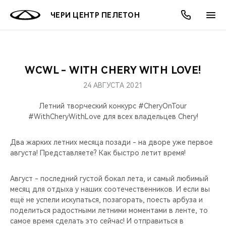
ЧЕРИ ЦЕНТР ПЕЛЕТОН
WCWL - WITH CHERY WITH LOVE!
ОНЛАЙН СЕРВИСЫ
ПОКУПАТЕЛЯМ
ВЛАДЕЛЬЦАМ
О КОМПАНИИ
МИР CHERY
МОДЕЛИ
АКЦИИ
24 АВГУСТА 2021
ВЫБОР И ПОКУПКА
СЕРВИС
АКСЕССУАРЫ
ВЫГОДЫ И АКЦИИ
ВЫБОР И ПОКУПКА
О НАС
ВСЕ МОДЕЛИ
Летний творческий конкурс #CheryOnTour
#WithCheryWithLove для всех владельцев Chery!
КРЕДИТ И СТРАХОВАНИЕ
ЗАПЧАСТИ И АКСЕССУАРЫ
О БРЕНДЕ
КРЕДИТ
МЫ В СОЦСЕТЯХ
КРОССОВЕРЫ
Два жарких летних месяца позади - на дворе уже первое
ПОДДЕРЖКА
CHERY В СОЦСЕТЯХ
августа! Представляете? Как быстро летит время!
СЕДАНЫ
CHERY CONNECT
ЛЮДИ CHERY
Август - последний густой бокал лета, и самый любимый
месяц для отдыха у наших соотечественников. И если вы
НОВИНКИ
ещё не успели искупаться, позагорать, поесть арбуза и
БЛАГОТВОРИТЕЛЬНОСТЬ
поделиться радостными летними моментами в ленте, то
самое время сделать это сейчас! И отправиться в