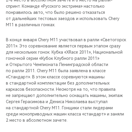
2-е место в абсолютном зачете и 8 место на ралли-
CHERY REMOTE
спринт. Команде «Русского экстрима» настолько
понравилось авто, что было решено отказаться
CHERY И СПОРТ
от дальнейших тестовых заездов и использовать Chery
M11 в различных гонках.
НАШИ МЕРОПРИЯТИЯ
В конце января Chery M11 участвовал в ралли «Светогорск
ВИДЕООБЗОРЫ
2011». Это соревнование является первым этапом сразу
для нескольких гонок: Кубка «XRace 2011», Национальной
гоночной серии «Кубок Клубного ралли 2011»
CHERY ДЛЯ ДЕТЕЙ
и Открытого Чемпионата Ленинградской области
по ралли 2011. Chery М11 была заявлена в классе
«Стандарт». В этом классе соревнуются машины
в стандартной комплектации без дополнительных
каркасов безопасности. Несмотря на то, что правила
не запрещают дополнительно оснащать машины, экипаж
Сергея Герасимова и Дениса Николаева выступал
на стандартной Chery М11. Гонщики стали лидерами
среди моноприводных машин класса «стандарт» и заняли
2 место в абсолютном зачете.