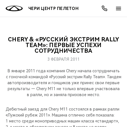
ЧЕРИ ЦЕНТР ПЕЛЕТОН
CHERY & «РУССКИЙ ЭКСТРИМ RALLY
ОНЛАЙН СЕРВИСЫ
ПОКУПАТЕЛЯМ
ВЛАДЕЛЬЦАМ
О КОМПАНИИ
МИР CHERY
МОДЕЛИ
АКЦИИ
TEAM»: ПЕРВЫЕ УСПЕХИ
СОТРУДНИЧЕСТВА
ВЫБОР И ПОКУПКА
СЕРВИС
АКСЕССУАРЫ
ВЫГОДЫ И АКЦИИ
ВЫБОР И ПОКУПКА
О НАС
ВСЕ МОДЕЛИ
3 ФЕВРАЛЯ 2011
КРЕДИТ И СТРАХОВАНИЕ
ЗАПЧАСТИ И АКСЕССУАРЫ
О БРЕНДЕ
КРЕДИТ
МЫ В СОЦСЕТЯХ
В январе 2011 года компания Chery начала сотрудничать
КРОССОВЕРЫ
с гоночной командой «Русский экстрим Rally Team». Тандем
автопроизводителя и гонщиков уже принес свои первые
ПОДДЕРЖКА
CHERY В СОЦСЕТЯХ
результаты — Chery M11 не только впервые участвовала
СЕДАНЫ
в ралли, но и заняла призовое место.
CHERY CONNECT
ЛЮДИ CHERY
НОВИНКИ
Дебютный заезд для Chery M11 состоялся в рамках ралли
БЛАГОТВОРИТЕЛЬНОСТЬ
«Лужский рубеж 2011». Машина отлично себя показала:
1 место среди моноприводных машин класса «стандарт»,