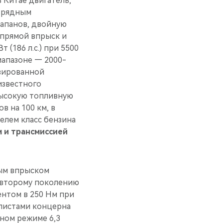
 Китае двигатель,
и рядным
лапанов, двойную
 прямой впрыск и
 (186 л.с.) при 5500
иапазоне — 2000-
изированной
известного
высокую топливную
 на 100 км, в
елем класс бензина
м и трансмиссией
ым впрыском
 второму поколению
ентом в 250 Нм при
алистами концерна
дном режиме 6,3