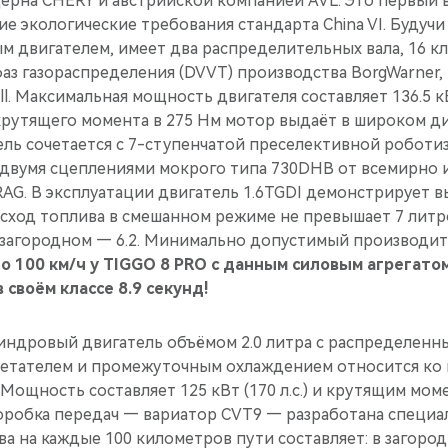
ерна CHERY и австрийской компанией AVL. Это первый в
е экологические требования стандарта China VI. Будуч
 двигателем, имеет два распределительных вала, 16 к
аз газораспределения (DVVT) производства BorgWarner,
. Максимальная мощность двигателя составляет 136.5 кВт
 крутящего момента в 275 Нм мотор выдаёт в широком д
тель сочетается с 7-ступенчатой преселективной робот
 двумя сцеплениями мокрого типа 730DHB от всемирно 
AG. В эксплуатации двигатель 1.6TGDI демонстрирует 
ход топлива в смешанном режиме не превышает 7 литров
в загородном — 6.2. Минимально допустимый производит
до 100 км/ч у TIGGO 8 PRO c данным силовым агрегато
 своём классе 8.9 секунд!
ндровый двигатель объёмом 2.0 литра с распределенн
нетателем и промежуточным охлаждением относится ко
Мощность составляет 125 кВт (170 л.с.) и крутящим мом
Коробка передач — вариатор CVT9 — разработана специ
ва на каждые 100 километров пути составляет: в загоро