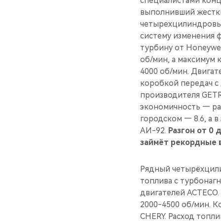
специалистами конц
выполнивший жестки
четырехцилиндровым
систему изменения ф
турбину от Honeywell
об/мин, а максимум
4000 об/мин. Двига
коробкой передач с
производителя GETR
экономичность — рас
городском — 8.6, а 
АИ-92.
Разгон от 0 
займёт рекордные в
Рядный четырёхцили
топлива с турбонаг
двигателей ACTECO. 
2000-4500 об/мин. 
CHERY. Расход топли