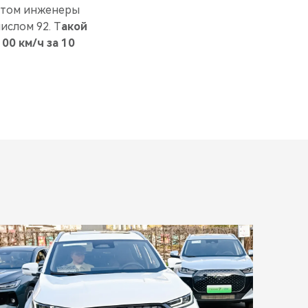
 этом инженеры
ислом 92. Т
акой
00 км/ч за 10