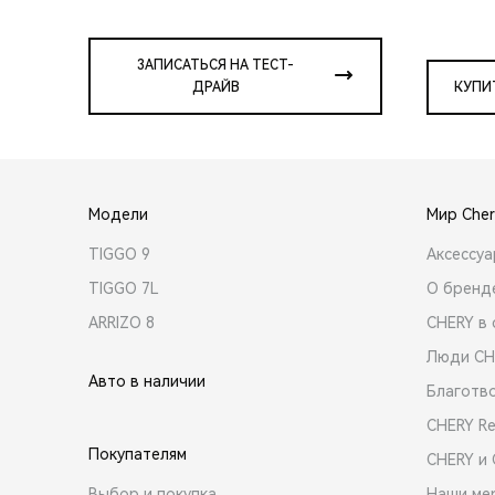
ЗАПИСАТЬСЯ НА ТЕСТ-
ДРАЙВ
КУПИ
Модели
Мир Cher
TIGGO 9
Аксессу
TIGGO 7L
О бренд
ARRIZO 8
CHERY в 
Люди CH
Авто в наличии
Благотв
CHERY R
Покупателям
CHERY и
Выбор и покупка
Наши ме