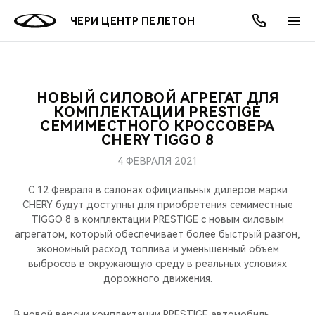
ЧЕРИ ЦЕНТР ПЕЛЕТОН
НОВЫЙ СИЛОВОЙ АГРЕГАТ ДЛЯ
ОНЛАЙН СЕРВИСЫ
ПОКУПАТЕЛЯМ
ВЛАДЕЛЬЦАМ
О КОМПАНИИ
МИР CHERY
МОДЕЛИ
АКЦИИ
КОМПЛЕКТАЦИИ PRESTIGE
СЕМИМЕСТНОГО КРОССОВЕРА
CHERY TIGGO 8
ВЫБОР И ПОКУПКА
СЕРВИС
АКСЕССУАРЫ
ВЫГОДЫ И АКЦИИ
ВЫБОР И ПОКУПКА
О НАС
ВСЕ МОДЕЛИ
4 ФЕВРАЛЯ 2021
КРЕДИТ И СТРАХОВАНИЕ
ЗАПЧАСТИ И АКСЕССУАРЫ
О БРЕНДЕ
КРЕДИТ
МЫ В СОЦСЕТЯХ
КРОССОВЕРЫ
С 12 февраля в салонах официальных дилеров марки
CHERY будут доступны для приобретения семиместные
ПОДДЕРЖКА
CHERY В СОЦСЕТЯХ
TIGGO 8 в комплектации PRESTIGE с новым силовым
СЕДАНЫ
агрегатом, который обеспечивает более быстрый разгон,
CHERY CONNECT
ЛЮДИ CHERY
экономный расход топлива и уменьшенный объём
выбросов в окружающую среду в реальных условиях
НОВИНКИ
дорожного движения.
БЛАГОТВОРИТЕЛЬНОСТЬ
В новой версии комплектации PRESTIGE автомобиль