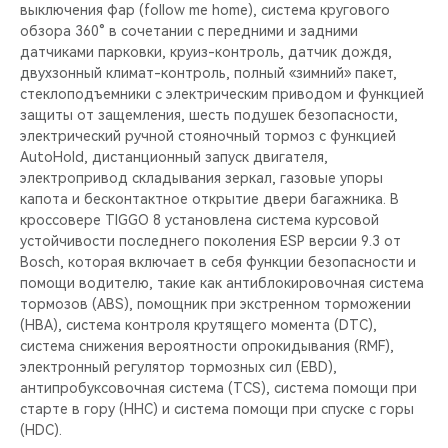
выключения фар (follow me home), система кругового
обзора 360° в сочетании с передними и задними
датчиками парковки, круиз-контроль, датчик дождя,
двухзонный климат-контроль, полный «зимний» пакет,
cтеклоподъемники с электрическим приводом и функцией
защиты от защемления, шесть подушек безопасности,
электрический ручной стояночный тормоз с функцией
AutoHold, дистанционный запуск двигателя,
электропривод складывания зеркал, газовые упоры
капота и бесконтактное открытие двери багажника. В
кроссовере TIGGO 8 установлена система курсовой
устойчивости последнего поколения ESP версии 9.3 от
Bosch, которая включает в себя функции безопасности и
помощи водителю, такие как антиблокировочная система
тормозов (ABS), помощник при экстренном торможении
(HBA), система контроля крутящего момента (DTC),
система снижения вероятности опрокидывания (RMF),
электронный регулятор тормозных сил (EBD),
антипробуксовочная система (TCS), система помощи при
старте в гору (HHC) и система помощи при спуске с горы
(HDC).