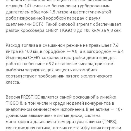
CHERY REMOTE
оснащён 147-сильным бензиновым турбированным
двигателем объемом 1.5 литра и шестиступенчатой
CHERY И СПОРТ
роботизированной коробкой передач с двумя
сцеплениями DCT6. Такой силовой агрегат обеспечивает
разгон кроссовера CHERY TIGGO 8 до 100 км/ч за 9,8 сек.
НАШИ МЕРОПРИЯТИЯ
Расход топлива в смешанном режиме не превышает 7.6
ВИДЕООБЗОРЫ
литра на 100 км, в городском — 9.8, а в загородном — 6.4.
Инженеры CHERY сохранили настройки двигателя для
CHERY ДЛЯ ДЕТЕЙ
работы на бензине с 92 октановым числом, при этом
выбросы загрязняющих веществ автомобиля
соответствуют требованиям пятого экологического
класса.
Версия PRESTIGE является самой роскошной в линейке
TIGGO 8, в том числе и среди моделей конкурентов в
аналогичном семиместном исполнении. В её активе — 18-
дюймовые алюминиевые литые диски, система
мониторинга давления и температуры в шинах (TMPS),
светодиодная оптика, датчик света и функция отсрочки