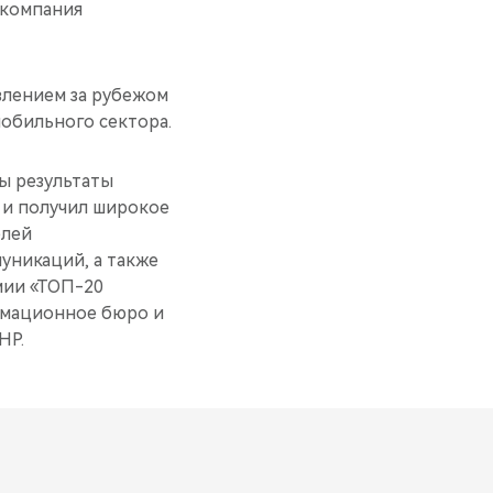
я компания
влением за рубежом
мобильного сектора.
ы результаты
 и получил широкое
елей
уникаций, а также
мии «ТОП-20
рмационное бюро и
НР.