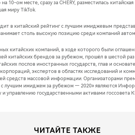
 на 10-ом месте, сразу за CHERY, разместилась китайска
ая миру TikTok.
дит в китайский рейтинг с лучшим имиджевым предста
 занимает столь высокую позицию среди компаний авто
ых китайских компаний, в ходе которого были оглашен
ей китайских брендов за рубежом, прошёл в шестой раз
айских послов иностранных государств, глав и основат
корпораций, экспертов в областях исследований и комм
ей средств массовой информации. Организаторами пре
 с лучшим имиджем за рубежом — 2020» являются Инфо
у и управлению государственными активами госсовета К
ЧИТАЙТЕ ТАКЖЕ