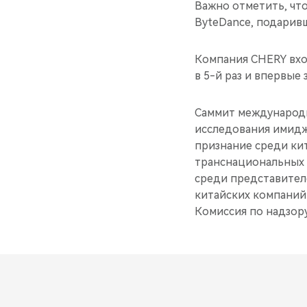
Важно отметить, что
ByteDance, подаривш
Компания CHERY вхо
в 5-й раз и впервые
Саммит международн
исследования имидж
признание среди кит
транснациональных 
среди представител
китайских компаний
Комиссия по надзор