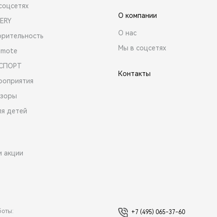
соцсетях
О компании
ERY
О нас
орительность
Мы в соцсетях
emote
 СПОРТ
Контакты
роприятия
зоры
ля детей
и акции
боты:
+7 (495) 065-37-60