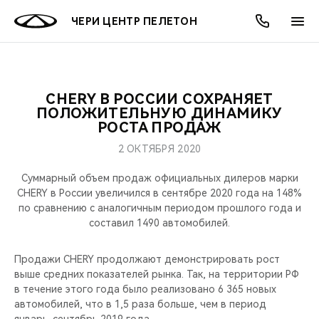
ЧЕРИ ЦЕНТР ПЕЛЕТОН
CHERY В РОССИИ СОХРАНЯЕТ
ОНЛАЙН СЕРВИСЫ
ПОКУПАТЕЛЯМ
ВЛАДЕЛЬЦАМ
О КОМПАНИИ
МИР CHERY
МОДЕЛИ
АКЦИИ
ПОЛОЖИТЕЛЬНУЮ ДИНАМИКУ
РОСТА ПРОДАЖ
ВЫБОР И ПОКУПКА
СЕРВИС
АКСЕССУАРЫ
ВЫГОДЫ И АКЦИИ
ВЫБОР И ПОКУПКА
О НАС
ВСЕ МОДЕЛИ
2 ОКТЯБРЯ 2020
КРЕДИТ И СТРАХОВАНИЕ
ЗАПЧАСТИ И АКСЕССУАРЫ
О БРЕНДЕ
КРЕДИТ
МЫ В СОЦСЕТЯХ
Суммарный объем продаж официальных дилеров марки
КРОССОВЕРЫ
CHERY в России увеличился в сентябре 2020 года на 148%
по сравнению с аналогичным периодом прошлого года и
ПОДДЕРЖКА
CHERY В СОЦСЕТЯХ
составил 1490 автомобилей.
СЕДАНЫ
CHERY CONNECT
ЛЮДИ CHERY
Продажи CHERY продолжают демонстрировать рост
НОВИНКИ
выше средних показателей рынка. Так, на территории РФ
БЛАГОТВОРИТЕЛЬНОСТЬ
в течение этого года было реализовано 6 365 новых
автомобилей, что в 1,5 раза больше, чем в период