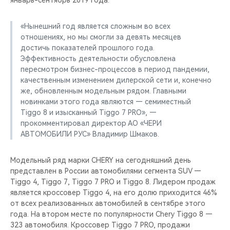
январь-сентябрь 2019 года.
CHERY REMOTE
«Нынешний год является сложным во всех
CHERY И СПОРТ
отношениях, но мы смогли за девять месяцев
достичь показателей прошлого года.
НАШИ МЕРОПРИЯТИЯ
Эффективность деятельности обусловлена
пересмотром бизнес-процессов в период пандемии,
ВИДЕООБЗОРЫ
качественным изменением дилерской сети и, конечно
же, обновленным модельным рядом. Главными
новинками этого года являются — семиместный
CHERY ДЛЯ ДЕТЕЙ
Tiggo 8 и изысканный Tiggo 7 PRO», —
прокомментировал директор АО «ЧЕРИ
АВТОМОБИЛИ РУС» Владимир Шмаков.
Модельный ряд марки CHERY на сегодняшний день
представлен в России автомобилями сегмента SUV —
Tiggo 4, Tiggo 7, Tiggo 7 PRO и Tiggo 8. Лидером продаж
является кроссовер Tiggo 4, на его долю приходится 46%
от всех реализованных автомобилей в сентябре этого
года. На втором месте по популярности Chery Tiggo 8 —
323 автомобиля. Кроссовер Tiggo 7 PRO, продажи