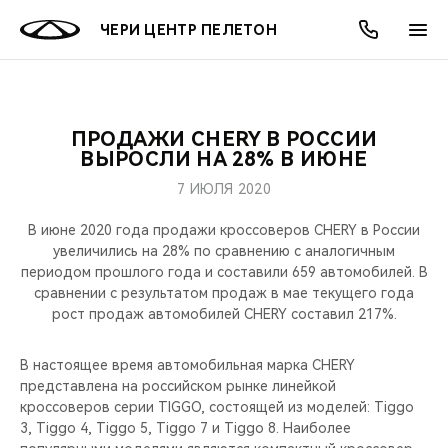
ЧЕРИ ЦЕНТР ПЕЛЕТОН
ПРОДАЖИ CHERY В РОССИИ
ОНЛАЙН СЕРВИСЫ
ПОКУПАТЕЛЯМ
ВЛАДЕЛЬЦАМ
О КОМПАНИИ
МИР CHERY
МОДЕЛИ
АКЦИИ
ВЫРОСЛИ НА 28% В ИЮНЕ
7 ИЮЛЯ 2020
ВЫБОР И ПОКУПКА
СЕРВИС
АКСЕССУАРЫ
ВЫГОДЫ И АКЦИИ
ВЫБОР И ПОКУПКА
О НАС
ВСЕ МОДЕЛИ
В июне 2020 года продажи кроссоверов CHERY в России
КРЕДИТ И СТРАХОВАНИЕ
ЗАПЧАСТИ И АКСЕССУАРЫ
О БРЕНДЕ
КРЕДИТ
МЫ В СОЦСЕТЯХ
увеличились на 28% по сравнению с аналогичным
КРОССОВЕРЫ
периодом прошлого года и составили 659 автомобилей. В
сравнении с результатом продаж в мае текущего года
ПОДДЕРЖКА
CHERY В СОЦСЕТЯХ
рост продаж автомобилей CHERY составил 217%.
СЕДАНЫ
CHERY CONNECT
ЛЮДИ CHERY
В настоящее время автомобильная марка CHERY
НОВИНКИ
представлена на российском рынке линейкой
БЛАГОТВОРИТЕЛЬНОСТЬ
кроссоверов серии TIGGO, состоящей из моделей: Tiggo
3, Tiggo 4, Tiggo 5, Tiggo 7 и Tiggo 8. Наиболее