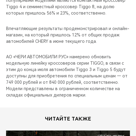
популярными моделями являются компактный кроссовер
CHERY REMOTE
Tiggo 4 и семиместный кроссовер Tiggo 8, на долю
которых пришлось 56% и 23%, соответственно.
CHERY И СПОРТ
Впечатляющие результаты продемонстрировал и онлайн-
НАШИ МЕРОПРИЯТИЯ
магазин, на который пришлось 12% от общих продаж
автомобилей CHERY в июне текущего года.
ВИДЕООБЗОРЫ
АО «ЧЕРИ АВТОМОБИЛИ РУС» намерено обновить
CHERY ДЛЯ ДЕТЕЙ
модельную линейку кроссоверов серии TIGGO, в связи с
этим до конца июля автомобили Tiggo 3 и Tiggo 5 будут
доступны для приобретения по специальным ценам — от
749 000 рублей и от 840 000 рублей, соответственно.
Модели представлены в ограниченном количестве на
складах официальных дилеров марки.
ЧИТАЙТЕ ТАКЖЕ