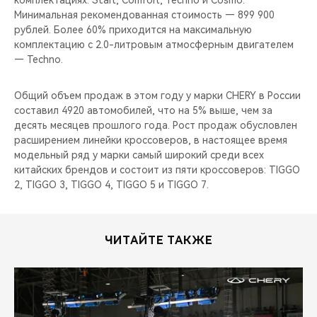
комплектациях: Start, Comfort, Techno и Cosmo.
CHERY REMOTE
Минимальная рекомендованная стоимость — 899 900
рублей. Более 60% приходится на максимальную
CHERY И СПОРТ
комплектацию с 2.0-литровым атмосферным двигателем
— Techno.
НАШИ МЕРОПРИЯТИЯ
Общий объем продаж в этом году у марки CHERY в России
ВИДЕООБЗОРЫ
составил 4920 автомобилей, что на 5% выше, чем за
десять месяцев прошлого года. Рост продаж обусловлен
расширением линейки кроссоверов, в настоящее время
CHERY ДЛЯ ДЕТЕЙ
модельный ряд у марки самый широкий среди всех
китайских брендов и состоит из пяти кроссоверов: TIGGO
2, TIGGO 3, TIGGO 4, TIGGO 5 и TIGGO 7.
ЧИТАЙТЕ ТАКЖЕ