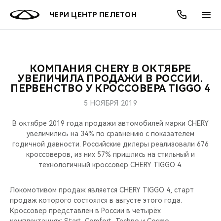
ЧЕРИ ЦЕНТР ПЕЛЕТОН
КОМПАНИЯ CHERY В ОКТЯБРЕ
ОНЛАЙН СЕРВИСЫ
ПОКУПАТЕЛЯМ
ВЛАДЕЛЬЦАМ
О КОМПАНИИ
МИР CHERY
МОДЕЛИ
АКЦИИ
УВЕЛИЧИЛА ПРОДАЖИ В РОССИИ.
ПЕРВЕНСТВО У КРОССОВЕРА TIGGO 4
ВЫБОР И ПОКУПКА
СЕРВИС
АКСЕССУАРЫ
ВЫГОДЫ И АКЦИИ
ВЫБОР И ПОКУПКА
О НАС
ВСЕ МОДЕЛИ
5 НОЯБРЯ 2019
КРЕДИТ И СТРАХОВАНИЕ
ЗАПЧАСТИ И АКСЕССУАРЫ
О БРЕНДЕ
КРЕДИТ
МЫ В СОЦСЕТЯХ
В октябре 2019 года продажи автомобилей марки CHERY
КРОССОВЕРЫ
увеличились на 34% по сравнению с показателем
годичной давности. Российские дилеры реализовали 676
ПОДДЕРЖКА
CHERY В СОЦСЕТЯХ
кроссоверов, из них 57% пришлись на стильный и
СЕДАНЫ
технологичный кроссовер CHERY TIGGO 4.
CHERY CONNECT
ЛЮДИ CHERY
НОВИНКИ
Локомотивом продаж является CHERY TIGGO 4, старт
БЛАГОТВОРИТЕЛЬНОСТЬ
продаж которого состоялся в августе этого года.
Кроссовер представлен в России в четырёх