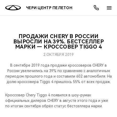
ЧЕРИ ЦЕНТР ПЕЛЕТОН
ПРОДАЖИ CHERY В РОССИИ
ОНЛАЙН СЕРВИСЫ
ПОКУПАТЕЛЯМ
ВЛАДЕЛЬЦАМ
О КОМПАНИИ
МИР CHERY
МОДЕЛИ
АКЦИИ
ВЫРОСЛИ НА 39%. БЕСТСЕЛЛЕР
МАРКИ — КРОССОВЕР TIGGO 4
ВЫБОР И ПОКУПКА
СЕРВИС
АКСЕССУАРЫ
ВЫГОДЫ И АКЦИИ
ВЫБОР И ПОКУПКА
О НАС
ВСЕ МОДЕЛИ
2 ОКТЯБРЯ 2019
КРЕДИТ И СТРАХОВАНИЕ
ЗАПЧАСТИ И АКСЕССУАРЫ
О БРЕНДЕ
КРЕДИТ
МЫ В СОЦСЕТЯХ
В сентябре 2019 года продажи кроссоверов CHERY в
КРОССОВЕРЫ
России увеличились на 39% по сравнению с аналогичным
периодом прошлого года и составили 602 автомобиля. На
ПОДДЕРЖКА
CHERY В СОЦСЕТЯХ
долю кроссовера Tiggo 4 пришлось 55% от всех продаж.
СЕДАНЫ
CHERY CONNECT
ЛЮДИ CHERY
Кроссовер Chery Tiggo 4 появился в шоу-румах
НОВИНКИ
официальных дилеров CHERY в августе этого года и уже
БЛАГОТВОРИТЕЛЬНОСТЬ
по итогам сентября обрёл статус бестселлера марки.