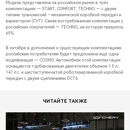
CHERY REMOTE
Модель представлена на российском рынке в трёх
комплектациях — START, COMFORT, TECHNO — с двумя
типами трансмиссий – механической коробкой передач и
CHERY И СПОРТ
вариатором (CVT). Самая востребованная комплектация у
российских покупателей — TECHNO, на которую пришлось
НАШИ МЕРОПРИЯТИЯ
65%.
ВИДЕООБЗОРЫ
В октябре в дополнение к существующим комплектациям
российским потребителям будет предложена ещё одна
CHERY ДЛЯ ДЕТЕЙ
модификация — COSMO. Автомобили этой комплектации
оснащаются турбированным двигателем объемом 1.5 л.,
147 л.с. и шестиступенчатой роботизированной коробкой
передач с двумя сцеплениями DCT6.
ЧИТАЙТЕ ТАКЖЕ