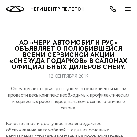
ЧЕРИ ЦЕНТР ПЕЛЕТОН
АО «ЧЕРИ АВТОМОБИЛИ РУС»
ОНЛАЙН СЕРВИСЫ
ПОКУПАТЕЛЯМ
ВЛАДЕЛЬЦАМ
О КОМПАНИИ
МИР CHERY
МОДЕЛИ
АКЦИИ
ОБЪЯВЛЯЕТ О ПОЛЮБИВШЕЙСЯ
ВСЕМИ СЕРВИСНОЙ АКЦИИ
«CHERYДА ПОДАРКОВ» В САЛОНАХ
ВЫБОР И ПОКУПКА
СЕРВИС
АКСЕССУАРЫ
ВЫГОДЫ И АКЦИИ
ВЫБОР И ПОКУПКА
О НАС
ВСЕ МОДЕЛИ
ОФИЦИАЛЬНЫХ ДИЛЕРОВ CHERY.
КРЕДИТ И СТРАХОВАНИЕ
ЗАПЧАСТИ И АКСЕССУАРЫ
О БРЕНДЕ
КРЕДИТ
МЫ В СОЦСЕТЯХ
12 СЕНТЯБРЯ 2019
КРОССОВЕРЫ
Chery делает сервис доступнее, чтобы клиенты могли
ПОДДЕРЖКА
CHERY В СОЦСЕТЯХ
провести весь комплекс необходимых профилактических
СЕДАНЫ
и сервисных работ перед началом осеннего-зимнего
CHERY CONNECT
ЛЮДИ CHERY
сезона.
НОВИНКИ
БЛАГОТВОРИТЕЛЬНОСТЬ
Качественное и доступное послепродажное
обслуживание автомобилей – одна из основных
направлений стратегии компании на российском рынке,