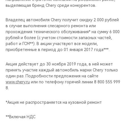
CHERY REMOTE
выделяющая бренд Chery среди конкурентов.
CHERY И СПОРТ
Владелец автомобиля Chery получит скидку 2 000 рублей
в случае выполнения слесарного ремонта или
НАШИ МЕРОПРИЯТИЯ
прохождения технического обслуживания* на сумму 6 000
рублей и более (с учетом стоимости запасных частей,
работ и ГСМ**). В акции участвуют все модели,
ВИДЕООБЗОРЫ
приобретенные в период до 01 января 2017 года***.
CHERY ДЛЯ ДЕТЕЙ
Акция действует до 30 ноября 2019 года, в ней может
принять участие каждый автомобиль марки Chery только
один раз. Подробности предложения на сайте
www.chery.ru
или по телефону горячей линии 8 800 555 999
8.
*Акция не распространяется на кузовной ремонт
**Включая НДС