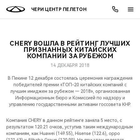
ЧЕРИ ЦЕНТР ПЕЛЕТОН
CHERY ВОШЛА В РЕЙТИНГ ЛУЧШИХ
ОНЛАЙН СЕРВИСЫ
ПОКУПАТЕЛЯМ
ВЛАДЕЛЬЦАМ
О КОМПАНИИ
МИР CHERY
МОДЕЛИ
АКЦИИ
ПРИЗНАННЫХ КИТАЙСКИХ
КОМПАНИЙ ЗА РУБЕЖОМ
ВЫБОР И ПОКУПКА
СЕРВИС
АКСЕССУАРЫ
ВЫГОДЫ И АКЦИИ
ВЫБОР И ПОКУПКА
О НАС
ВСЕ МОДЕЛИ
14 ДЕКАБРЯ 2018
КРЕДИТ И СТРАХОВАНИЕ
ЗАПЧАСТИ И АКСЕССУАРЫ
О БРЕНДЕ
КРЕДИТ
МЫ В СОЦСЕТЯХ
В Пекине 12 декабря состоялась церемония награждения
КРОССОВЕРЫ
победителей премии «ТОП-20 китайских компаний с
лучшим имиджем за рубежом — 2018», организованная
ПОДДЕРЖКА
CHERY В СОЦСЕТЯХ
Информационным бюро и Комиссией по надзору и
СЕДАНЫ
управлению государственными активами госсовета КНР.
CHERY CONNECT
ЛЮДИ CHERY
НОВИНКИ
Компания CHERY в данном рейтинге заняла 5 место, с
БЛАГОТВОРИТЕЛЬНОСТЬ
результатом 120.21 очков, уступив таким международным
компаниям, как Huawei (149.55), Hisense (122.6), oppo