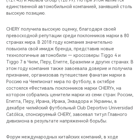
(121.43) и Alibaba Group (120.99). Но при этом является
CHERY REMOTE
единственной автомобильной компанией, занявшей столь
высокую позицию.
CHERY И СПОРТ
CHERY получила высокую оценку, благодаря своей
НАШИ МЕРОПРИЯТИЯ
превосходной репутации среди поклонников марки в 80
странах мира. В 2018 году компания значительно
ВИДЕООБЗОРЫ
повысила свой имидж бренда, представив новые
технологичные автомобили — кроссоверы Tiggo 4 и
Tiggo 7 в Чили, Перу, Египте, Бразилии и других странах. В
CHERY ДЛЯ ДЕТЕЙ
этом году компания также завоевала доверие и получила
признание, организовав путешествие фанатам марки в
Россию на Чемпионат мира по футболу, в октябре
состоялся «Фестиваль поклонников марки CHERY», на
котором собрались ценители марки из семи стран: России,
Египта, Перу, Ирана, Ирака, Эквадора и Украины, в
декабре чилийский футбольный Club Deportivo Universidad
Católica, спонсируемый CHERY, завоевал титул Главного
дивизиона в результате напряженной борьбы.
Форум международных китайских компаний, в ходе