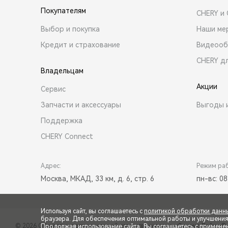
Покупателям
CHERY и
Выбор и покупка
Наши ме
Кредит и страхование
Видеооб
CHERY д
Владельцам
Акции
Сервис
Запчасти и аксессуары
Выгоды 
Поддержка
CHERY Connect
Адрес:
Режим ра
Москва, МКАД, 33 км, д. 6, стр. 6
пн-вс: 08
Используя сайт, вы соглашаетесь с
политикой обработки данн
браузера. Для обеспечения оптимальной работы и улучшения п
© 2026 Общество с ограниченной ответственностью «Финанс Лайн»
© 
Продолжая использование сайта, Вы соглашаетесь с примене