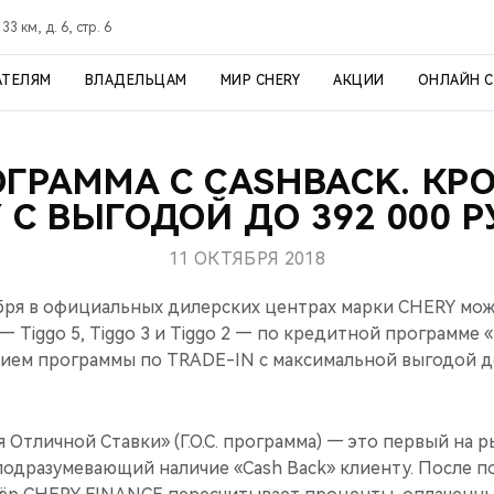
3 км, д. 6, стр. 6
АТЕЛЯМ
ВЛАДЕЛЬЦАМ
МИР CHERY
АКЦИИ
ОНЛАЙН 
РОГРАММА С CASHBACK. К
 С ВЫГОДОЙ ДО 392 000 
11 ОКТЯБРЯ 2018
бря в официальных дилерских центрах марки CHERY мо
— Tiggo 5, Tiggo 3 и Tiggo 2 — по кредитной программе 
стием программы по TRADE-IN с максимальной выгодой до
 Отличной Ставки» (Г.О.С. программа) — это первый на 
подразумевающий наличие «Cash Back» клиенту. После п