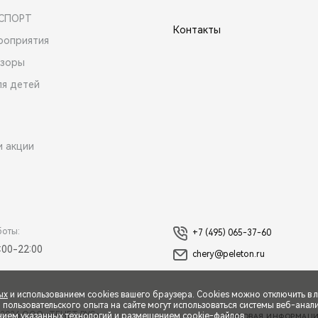
 СПОРТ
Контакты
роприятия
зоры
ля детей
и акции
боты:
+7 (495) 065-37-60
:00-22:00
chery@peleton.ru
ых
и использованием cookies вашего браузера. Cookies можно отключить в 
ользовательского опыта на сайте могут использоваться системы веб-аналит
2026 ООО «ТЕНЕТ РУС»
нием указанных технологий и размещением cookie-файлов.
ПРАВОВАЯ ИНФОРМАЦ