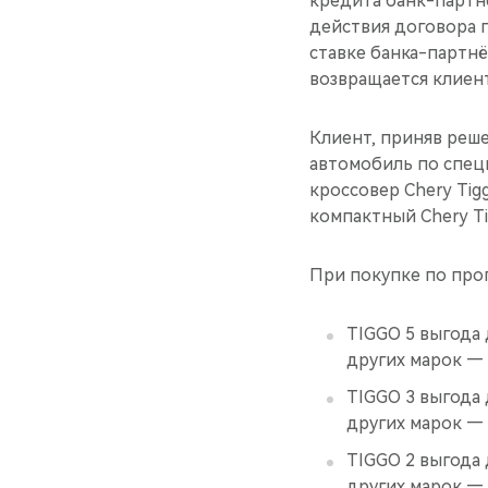
кредита банк-партн
действия договора 
ставке банка-партн
возвращается клиент
Клиент, приняв реш
автомобиль по спе
кроссовер Chery Tig
компактный Chery Ti
При покупке по про
TIGGO 5 выгода 
других марок — 
TIGGO 3 выгода 
других марок — 
TIGGO 2 выгода 
других марок — 