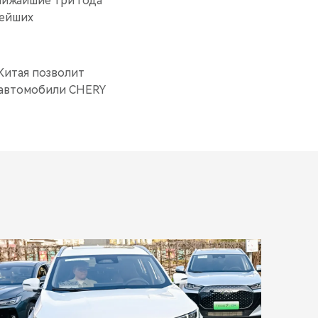
лижайшие три года
нейших
Китая позволит
 автомобили CHERY