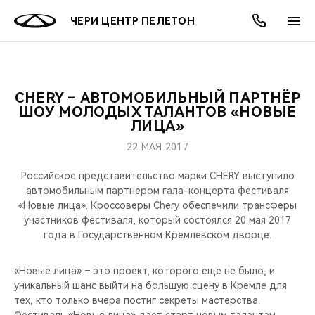
ЧЕРИ ЦЕНТР ПЕЛЕТОН
CHERY – АВТОМОБИЛЬНЫЙ ПАРТНЁР
ОНЛАЙН СЕРВИСЫ
ПОКУПАТЕЛЯМ
ВЛАДЕЛЬЦАМ
О КОМПАНИИ
МИР CHERY
МОДЕЛИ
АКЦИИ
ШОУ МОЛОДЫХ ТАЛАНТОВ «НОВЫЕ
ЛИЦА»
ВЫБОР И ПОКУПКА
СЕРВИС
АКСЕССУАРЫ
ВЫГОДЫ И АКЦИИ
ВЫБОР И ПОКУПКА
О НАС
ВСЕ МОДЕЛИ
22 МАЯ 2017
КРЕДИТ И СТРАХОВАНИЕ
ЗАПЧАСТИ И АКСЕССУАРЫ
О БРЕНДЕ
КРЕДИТ
МЫ В СОЦСЕТЯХ
Российское представительство марки CHERY выступило
КРОССОВЕРЫ
автомобильным партнером гала-концерта фестиваля
«Новые лица». Кроссоверы Chery обеспечили трансферы
ПОДДЕРЖКА
CHERY В СОЦСЕТЯХ
участников фестиваля, который состоялся 20 мая 2017
СЕДАНЫ
года в Государственном Кремлевском дворце.
CHERY CONNECT
ЛЮДИ CHERY
НОВИНКИ
«Новые лица» – это проект, которого еще не было, и
БЛАГОТВОРИТЕЛЬНОСТЬ
уникальный шанс выйти на большую сцену в Кремле для
тех, кто только вчера постиг секреты мастерства.