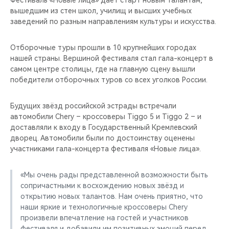
Фестиваль «Новые лица» дает старт новым талантам,
CHERY REMOTE
вышедшим из стен школ, училищ и высших учебных
заведений по разным направлениям культуры и искусства.
CHERY И СПОРТ
Отборочные туры прошли в 10 крупнейших городах
НАШИ МЕРОПРИЯТИЯ
нашей страны. Вершиной фестиваля стал гала-концерт в
самом центре столицы, где на главную сцену вышли
ВИДЕООБЗОРЫ
победители отборочных туров со всех уголков России.
CHERY ДЛЯ ДЕТЕЙ
Будущих звёзд российской эстрады встречали
автомобили Chery – кроссоверы Tiggo 5 и Tiggo 2 – и
доставляли к входу в Государственный Кремлевский
дворец. Автомобили были по достоинству оценены
участниками гала-концерта фестиваля «Новые лица».
«Мы очень рады представленной возможности быть
сопричастными к восхождению новых звёзд и
открытию новых талантов. Нам очень приятно, что
наши яркие и технологичные кроссоверы Chery
произвели впечатление на гостей и участников
фестиваля и добавили им позитивных эмоций перед