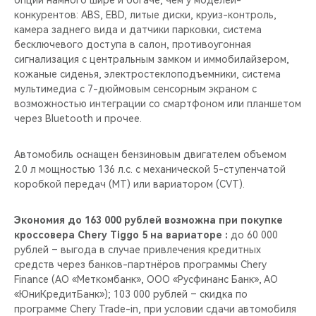
опций намного шире и богаче, чем у моделей-
CHERY REMOTE
конкурентов: ABS, EBD, литые диски, круиз-контроль,
камера заднего вида и датчики парковки, система
CHERY И СПОРТ
бесключевого доступа в салон, противоугонная
сигнализация с центральным замком и иммобилайзером,
НАШИ МЕРОПРИЯТИЯ
кожаные сиденья, электростеклоподъемники, система
мультимедиа с 7-дюймовым сенсорным экраном c
возможностью интеграции со смартфоном или планшетом
ВИДЕООБЗОРЫ
через Bluetooth и прочее.
CHERY ДЛЯ ДЕТЕЙ
Автомобиль оснащен бензиновым двигателем объемом
2.0 л мощностью 136 л.с. с механической 5-ступенчатой
коробкой передач (MT) или вариатором (CVT).
Экономия до 163 000 рублей возможна при покупке
кроссовера Chery Tiggo 5 на вариаторе :
до 60 000
рублей – выгода в случае привлечения кредитных
средств через банков-партнёров программы Chery
Finance (АО «Меткомбанк», ООО «Русфинанс Банк», АО
«ЮниКредитБанк»); 103 000 рублей – скидка по
программе Chery Trade-in, при условии сдачи автомобиля