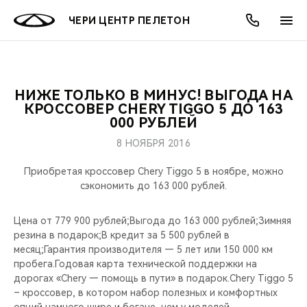
ЧЕРИ ЦЕНТР ПЕЛЕТОН
НИЖЕ ТОЛЬКО В МИНУС! ВЫГОДА НА
ОНЛАЙН СЕРВИСЫ
ПОКУПАТЕЛЯМ
ВЛАДЕЛЬЦАМ
О КОМПАНИИ
МИР CHERY
МОДЕЛИ
АКЦИИ
КРОССОВЕР CHERY TIGGO 5 ДО 163
000 РУБЛЕЙ
ВЫБОР И ПОКУПКА
СЕРВИС
АКСЕССУАРЫ
ВЫГОДЫ И АКЦИИ
ВЫБОР И ПОКУПКА
О НАС
ВСЕ МОДЕЛИ
8 НОЯБРЯ 2016
КРЕДИТ И СТРАХОВАНИЕ
ЗАПЧАСТИ И АКСЕССУАРЫ
О БРЕНДЕ
КРЕДИТ
МЫ В СОЦСЕТЯХ
Приобретая кроссовер Chery Tiggo 5 в ноябре, можно
КРОССОВЕРЫ
сэкономить до 163 000 рублей.
ПОДДЕРЖКА
CHERY В СОЦСЕТЯХ
Цена от 779 900 рублей;Выгода до 163 000 рублей;Зимняя
СЕДАНЫ
резина в подарок;В кредит за 5 500 рублей в
CHERY CONNECT
ЛЮДИ CHERY
месяц;Гарантия производителя — 5 лет или 150 000 км
НОВИНКИ
пробега.Годовая карта технической поддержки на
БЛАГОТВОРИТЕЛЬНОСТЬ
дорогах «Chery — помощь в пути» в подарок.Chery Tiggo 5
– кроссовер, в котором набор полезных и комфортных