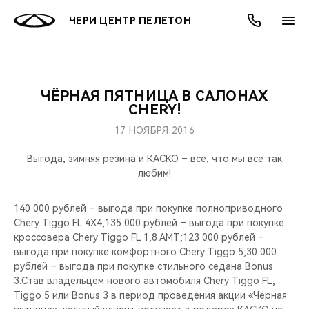
ЧЕРИ ЦЕНТР ПЕЛЕТОН
ЧЁРНАЯ ПЯТНИЦА В САЛОНАХ
ОНЛАЙН СЕРВИСЫ
ПОКУПАТЕЛЯМ
ВЛАДЕЛЬЦАМ
О КОМПАНИИ
МИР CHERY
МОДЕЛИ
АКЦИИ
CHERY!
17 НОЯБРЯ 2016
ВЫБОР И ПОКУПКА
СЕРВИС
АКСЕССУАРЫ
ВЫГОДЫ И АКЦИИ
ВЫБОР И ПОКУПКА
О НАС
ВСЕ МОДЕЛИ
Выгода, зимняя резина и КАСКО – всё, что мы все так
КРЕДИТ И СТРАХОВАНИЕ
ЗАПЧАСТИ И АКСЕССУАРЫ
О БРЕНДЕ
КРЕДИТ
МЫ В СОЦСЕТЯХ
любим!
КРОССОВЕРЫ
ПОДДЕРЖКА
CHERY В СОЦСЕТЯХ
140 000 рублей – выгода при покупке полноприводного
СЕДАНЫ
Chery Tiggo FL 4X4;135 000 рублей – выгода при покупке
кроссовера Chery Tiggo FL 1,8 AMT;123 000 рублей –
CHERY CONNECT
ЛЮДИ CHERY
выгода при покупке комфортного Chery Tiggo 5;30 000
НОВИНКИ
рублей – выгода при покупке стильного седана Bonus
БЛАГОТВОРИТЕЛЬНОСТЬ
3.Став владельцем нового автомобиля Chery Tiggo FL,
Tiggo 5 или Bonus 3 в период проведения акции «Чёрная