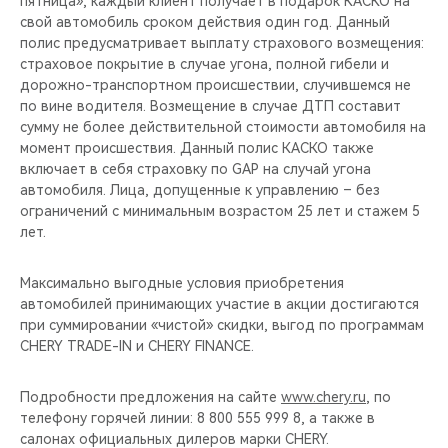
пятница», каждый клиент получает в подарок КАСКО на
CHERY REMOTE
свой автомобиль сроком действия один год. Данный
полис предусматривает выплату страхового возмещения:
CHERY И СПОРТ
страховое покрытие в случае угона, полной гибели и
дорожно-транспортном происшествии, случившемся не
НАШИ МЕРОПРИЯТИЯ
по вине водителя. Возмещение в случае ДТП составит
сумму не более действительной стоимости автомобиля на
момент происшествия. Данный полис КАСКО также
ВИДЕООБЗОРЫ
включает в себя страховку по GAP на случай угона
автомобиля. Лица, допущенные к управлению – без
CHERY ДЛЯ ДЕТЕЙ
ограничений с минимальным возрастом 25 лет и стажем 5
лет.
Максимально выгодные условия приобретения
автомобилей принимающих участие в акции достигаются
при суммировании «чистой» скидки, выгод по программам
CHERY TRADE-IN и CHERY FINANCE.
Подробности предложения на сайте
www.chery.ru
, по
телефону горячей линии: 8 800 555 999 8, а также в
салонах официальных дилеров марки CHERY.