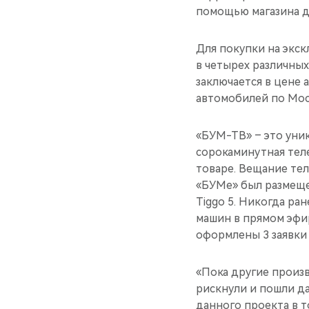
помощью магазина д
Для покупки на экск
в четырех различны
заключается в цене 
автомобилей по Мос
«БУМ-ТВ» – это уни
сорокаминутная тел
товаре. Вещание теле
«БУМе» был размеще
Tiggo 5. Никогда ран
машин в прямом эфир
оформлены 3 заявки
«Пока другие произ
рискнули и пошли да
данного проекта в 