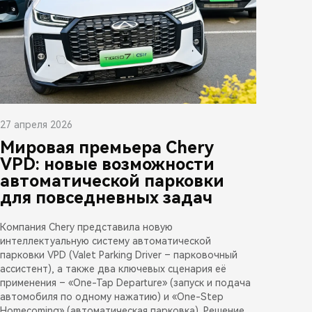
27 апреля 2026
Мировая премьера Chery
VPD: новые возможности
автоматической парковки
для повседневных задач
Компания Chery представила новую
интеллектуальную систему автоматической
парковки VPD (Valet Parking Driver – парковочный
ассистент), а также два ключевых сценария её
применения – «One-Tap Departure» (запуск и подача
автомобиля по одному нажатию) и «One-Step
Homecoming» (автоматическая парковка). Решение