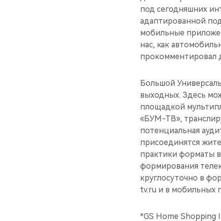
под сегодняшних ин
адаптированной под 
мобильные приложен
нас, как автомобил
прокомментировал 
Большой Универсальн
выходных. Здесь мож
площадкой мультипл
«БУМ-ТВ», транслир
потенциальная аудит
присоединятся жите
практики форматы в
формирования телек
круглосуточно в фо
tv.ru и в мобильных
*GS Home Shopping I