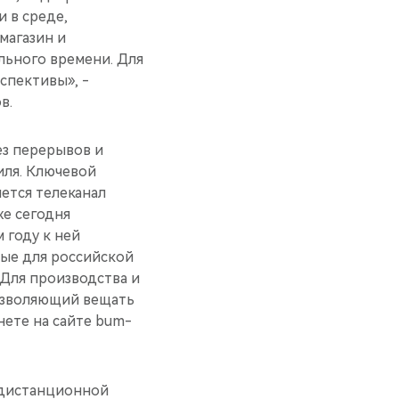
 в среде,
магазин и
льного времени. Для
спективы», -
в.
ез перерывов и
иля. Ключевой
ется телеканал
же сегодня
 году к ней
вые для российской
Для производства и
озволяющий вещать
нете на сайте bum-
и дистанционной