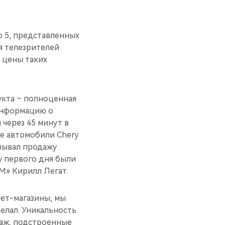
o 5, представленных
я телезрителей
 цены таких
укта – полноценная
информацию о
 через 45 минут в
е автомобили Chery
овывал продажу
у первого дня были
М» Кирилл Легат.
ет-магазины, мы
елал. Уникальность
даж, подстроенные