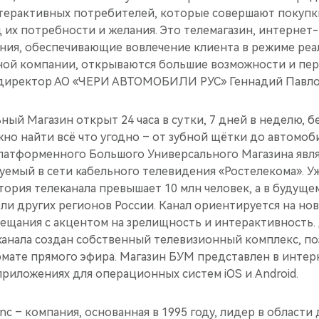
терактивных потребителей, которые совершают покупки
их потребности и желания. Это телемагазин, интернет-
ия, обеспечивающие вовлечение клиента в режиме реа
ьной компании, открываются большие возможности и пер
директор АО «ЧЕРИ АВТОМОБИЛИ РУС» Геннадий Павло
ый Магазин открыт 24 часа в сутки, 7 дней в неделю, б
но найти всё что угодно – от зубной щётки до автомоб
атформенного Большого Универсального Магазина явля
уемый в сети кабельного телевидения «Ростелекома». У
ория телеканала превышает 10 млн человек, а в будущем
ли других регионов России. Канал ориентируется на но
ещания с акцентом на зрелищность и интерактивность. 
анала создан собственный телевизионный комплекс, п
рмате прямого эфира. Магазин БУМ представлен в интер
 приложениях для операционных систем iOS и Android.
nc – компания, основанная в 1995 году, лидер в област