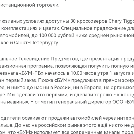
истанционной торговли.
люзивных условиях доступны 30 кроссоверов Chery Tigg
х комплектациях и цветах. Специальное предложение дл
автомобилей, до 100 000 рублей ниже средней рыночной
кве и Санкт-Петербургу.
кальное Телевидение Предметов, где презентация прод
евизионная программа, позволяющая получить полную 
канала «БУМ-ТВ» началось в 10.00 часов утра 1 августа и
н первый заказ. Позже «БУМ» предложил в прямом эфир
ее, и никто до нас ни в России, ни в Европе, не организ
е. Мы сделали это первыми, и сделали хорошо - к конц
 на машины», – отметил генеральный директор ООО «БУ
водители осваивают продажи автомобилей через интерн
льше. До нас на российском рынке этого ещё никто не д
том, что «БУМ» использует все современные каналы про