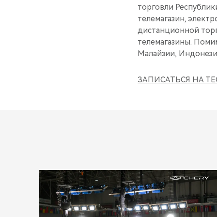
торговли Республики
телемагазин, элект
дистанционной торг
телемагазины. Помим
Малайзии, Индонези
ЗАПИСАТЬСЯ НА ТЕ