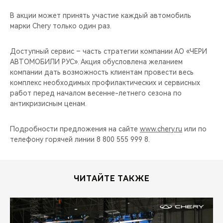
CHERY REMOTE
В акции может принять участие каждый автомобиль
марки Chery только один раз.
CHERY И СПОРТ
Доступный сервис – часть стратегии компании АО «ЧЕРИ
НАШИ МЕРОПРИЯТИЯ
АВТОМОБИЛИ РУС». Акция обусловлена желанием
компании дать возможность клиентам провести весь
ВИДЕООБЗОРЫ
комплекс необходимых профилактических и сервисных
работ перед началом весенне-летнего сезона по
CHERY ДЛЯ ДЕТЕЙ
антикризисным ценам.
Подробности предложения на сайте
www.chery.ru
или по
телефону горячей линии 8 800 555 999 8.
ЧИТАЙТЕ ТАКЖЕ