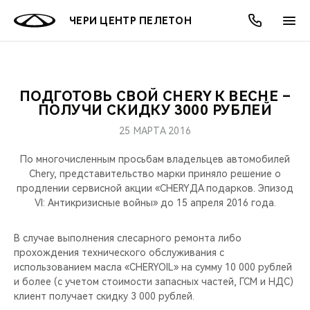
ЧЕРИ ЦЕНТР ПЕЛЕТОН
ПОДГОТОВЬ СВОЙ CHERY К ВЕСНЕ –
ОНЛАЙН СЕРВИСЫ
ПОКУПАТЕЛЯМ
ВЛАДЕЛЬЦАМ
О КОМПАНИИ
МИР CHERY
МОДЕЛИ
АКЦИИ
ПОЛУЧИ СКИДКУ 3000 РУБЛЕЙ
25 МАРТА 2016
ВЫБОР И ПОКУПКА
СЕРВИС
АКСЕССУАРЫ
ВЫГОДЫ И АКЦИИ
ВЫБОР И ПОКУПКА
О НАС
ВСЕ МОДЕЛИ
По многочисленным просьбам владельцев автомобилей
КРЕДИТ И СТРАХОВАНИЕ
ЗАПЧАСТИ И АКСЕССУАРЫ
О БРЕНДЕ
КРЕДИТ
МЫ В СОЦСЕТЯХ
Chery, представительство марки приняло решение о
КРОССОВЕРЫ
продлении сервисной акции «CHERYДА подарков. Эпизод
VI: Антикризисные войны» до 15 апреля 2016 года.
ПОДДЕРЖКА
CHERY В СОЦСЕТЯХ
СЕДАНЫ
В случае выполнения слесарного ремонта либо
CHERY CONNECT
ЛЮДИ CHERY
прохождения технического обслуживания с
НОВИНКИ
использованием масла «CHERYOIL» на сумму 10 000 рублей
БЛАГОТВОРИТЕЛЬНОСТЬ
и более (с учетом стоимости запасных частей, ГСМ и НДС)
клиент получает скидку 3 000 рублей.