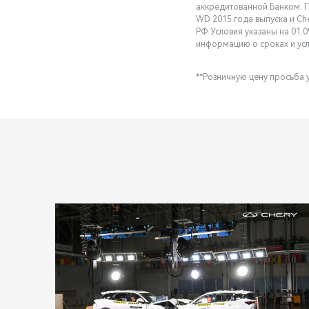
аккредитованной Банком. П
WD 2015 года выпуска и Ch
РФ. Условия указаны на 01.0
информацию о сроках и усл
**Розничную цену просьба 