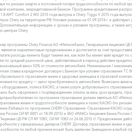
вья по рискам смерти и постоянной потери трудоспособности по любой пр
вой компании, аккредитованной Банком. Программа кредитования распро
1.8 АMT Comfort 2 WD 2015 года выпуска и Chery Tiggo 5 2015 года выпуск
рах Chery на территории РФ. Условия указаны на 01.09.2016 г. и действуют д
). Дополнительную информацию о сроках и условиях программы, а также акт
х центрах Chery.
нер программы Chery Finance АО «Меткомбанк», Генеральная лицензия ЦБ РФ
х является маркетинговым предложением и достигается за счет предоставл
льтате расходы клиента будут такими же, как если бы клиент взял кредит по 
я по средней рыночной цене, действительной в период действия кредитн
воначальный взнос 50% от стоимости автомобиля. Минимальная / максималь
ентная ставка в кредитном договоре с Банком при условии страхования ТС (
обровольного страхования жизни и здоровья заемщика в страховой компа
печение по кредиту — залог приобретаемого автомобиля. Возможно включе
 оборудования, полиса КАСКО, а также услуги добровольного страхования
жно быть оформлено с подтверждением оплаты за весь срок кредита, стр
одоприобретателем по программе страхования должен являться АО «Метко
трахование жизни и трудоспособности заемщика и полис КАСКО (по рискам 
ение (Гибель)» по программе CHERY Страхование. Страхование КАСКО осу
нка России СИ № 0001 от 18.09.2015) и ЗАО «МАКС» (лицензия Банка России 
Лицензии ЦБ РФ СЛ № 1083, СИ № 1083 от 24.06.2015 г). Предложение дейст
обности у официальных дилеров CHERY. Договор страхования жизни и здо
пособности по любой причине может быть заключен Заемщиком в любой ст