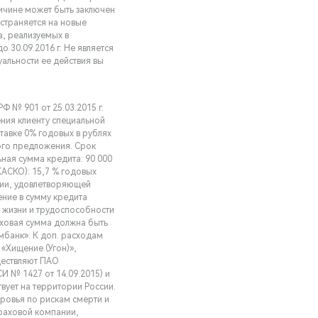
ичине может быть заключен
страняется на новые
а, реализуемых в
о 30.09.2016 г. Не является
уальности ее действия вы
 № 901 от 25.03.2015 г.
ения клиенту специальной
ставке 0% годовых в рублях
ого предложения. Срок
ная сумма кредита: 90 000
КАСКО): 15,7 % годовых
нии, удовлетворяющей
ние в сумму кредита
 жизни и трудоспособности
аховая сумма должна быть
мбанк». К доп. расходам
«Хищение (Угон)»,
ществляют ПАО
СИ № 1427 от 14.09.2015) и
вует на территории России.
ровья по рискам смерти и
раховой компании,