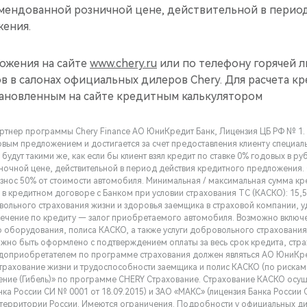
мендованной розничной цене, действительной в перио
ения.
ожения на сайте
www.chery.ru
или по телефону горячей ли
в в салонах официальных дилеров Chery. Для расчета к
тановленным на сайте кредитным калькулятором
артнер программы Chery Finance АО ЮниКредит Банк, Лицензия ЦБ РФ № 1. 
овым предложением и достигается за счет предоставления клиенту специал
 будут такими же, как если бы клиент взял кредит по ставке 0% годовых в р
очной цене, действительной в период действия кредитного предложения.
знос 50% от стоимости автомобиля. Минимальная / максимальная сумма кред
а в кредитном договоре с Банком при условии страхования ТС (КАСКО): 15,
ольного страхования жизни и здоровья заемщика в страховой компании, 
печение по кредиту — залог приобретаемого автомобиля. Возможно включе
 оборудования, полиса КАСКО, а также услуги добровольного страхования
жно быть оформлено с подтверждением оплаты за весь срок кредита, стр
одоприобретателем по программе страхования должен являться АО ЮниКре
трахование жизни и трудоспособности заемщика и полис КАСКО (по рискам 
ение (Гибель)» по программе CHERY Страхование. Страхование КАСКО осу
нка России СИ № 0001 от 18.09.2015) и ЗАО «МАКС» (лицензия Банка России С
 территории России. Имеются ограничения. Подробности у официальных д