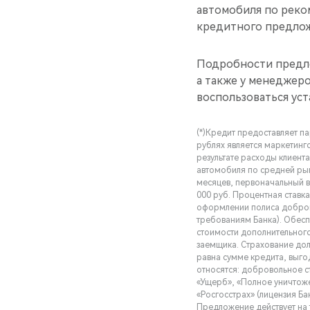
автомобиля по реко
кредитного предлож
Подробности предл
а также у менеджеро
воспользоваться ус
(*)Кредит предоставляет п
рублях является маркетинг
результате расходы клиента
автомобиля по средней рын
месяцев, первоначальный в
000 руб. Процентная ставк
оформлении полиса добров
требованиям Банка). Обес
стоимости дополнительного
заемщика. Страхование дол
равна сумме кредита, выг
относятся: добровольное с
«Ущерб», «Полное уничтож
«Росгосстрах» (лицензия Ба
Предложение действует на