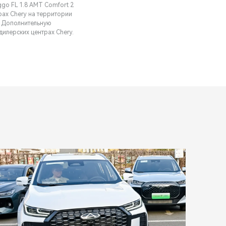
go FL 1.8 АMT Comfort 2
рах Chery на территории
Ф). Дополнительную
дилерских центрах Chery.