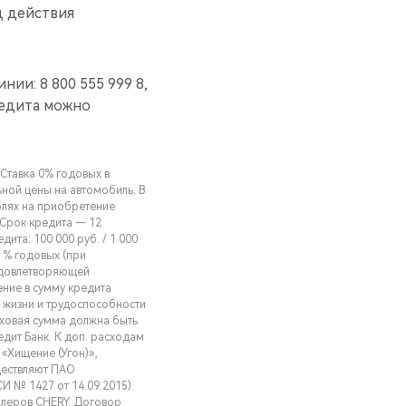
д действия
нии: 8 800 555 999 8,
редита можно
Ставка 0% годовых в
ьной цены на автомобиль. В
ублях на приобретение
 Срок кредита — 12
ита: 100 000 руб. / 1 000
5 % годовых (при
удовлетворяющей
ние в сумму кредита
 жизни и трудоспособности
аховая сумма должна быть
дит Банк. К доп. расходам
«Хищение (Угон)»,
ществляют ПАО
И № 1427 от 14.09.2015).
илеров CHERY. Договор