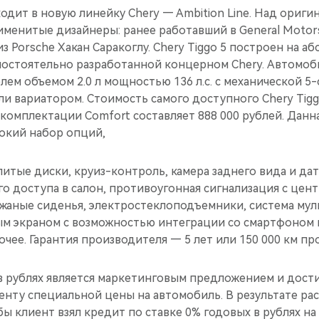
ходит в новую линейку Chery — Ambition Line. Над ориг
именитые дизайнеры: ранее работавший в General Motor
з Porsche Хакан Саракоглу. Chery Tiggo 5 построен на а
амостоятельно разработанной концерном Chery. Автомо
ем объемом 2.0 л мощностью 136 л.с. с механической 5
и вариатором. Стоимость самого доступного Chery Tigg
комплектации Comfort составляет 888 000 рублей. Данн
рокий набор опций,
 литые диски, круиз-контроль, камера заднего вида и да
о доступа в салон, противоугонная сигнализация с цен
жаные сиденья, электростеклоподъемники, система мул
м экраном c возможностью интеграции со смартфоном 
очее. Гарантия производителя — 5 лет или 150 000 км пр
в рублях является маркетинговым предложением и достиг
енту специальной цены на автомобиль. В результате ра
 бы клиент взял кредит по ставке 0% годовых в рублях н