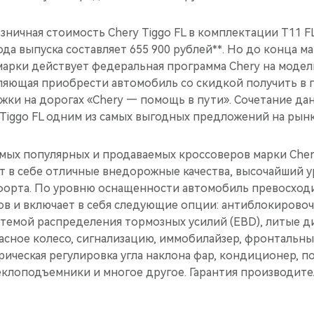
ничная стоимость Chery Tiggo FL в комплектации T11 FL
ода выпуска составляет 655 900 рублей**. Но до конца ма
арки действует федеральная программа Chery на модель
оляющая приобрести автомобиль со скидкой получить в 
жки на дорогах «Chery — помощь в пути». Сочетание да
Tiggo FL одним из самых выгодных предложений на рынк
самых популярных и продаваемых кроссоверов марки Cher
т в себе отличные внедорожные качества, высочайший 
форта. По уровню оснащенности автомобиль превосходи
ов и включает в себя следующие опции: антиблокирово
стемой распределения тормозных усилий (EBD), литые д
асное колесо, сигнализацию, иммобилайзер, фронтальн
рическая регулировка угла наклона фар, кондиционер, 
клоподъемники и многое другое. Гарантия производител