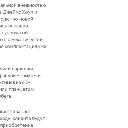
инальной внешностью
s Джеймс Хоуп и
бсолютно новой
биль оснащен
-ступенчатой
o 5 c механической
ая комплектация уже
тчики парковки,
тральным замком и
ьтимедиа с 7-
или планшетом
обега.
ается за счет
сходы клиента будут
а приобретение