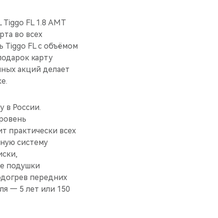
 Tiggo FL 1.8 АMT
рта во всех
 Tiggo FL с объёмом
подарок карту
нных акций делает
е.
y в России.
уровень
т практически всех
чную систему
иски,
ые подушки
подогрев передних
я — 5 лет или 150