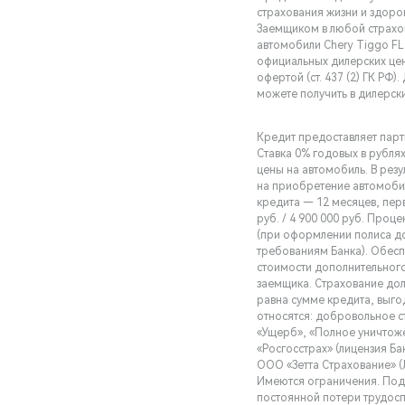
страхования жизни и здоро
Заемщиком в любой страхо
автомобили Chery Tiggo FL 
официальных дилерских цент
офертой (ст. 437 (2) ГК РФ
можете получить в дилерски
Кредит предоставляет парт
Ставка 0% годовых в рубля
цены на автомобиль. В резу
на приобретение автомобил
кредита — 12 месяцев, пер
руб. / 4 900 000 руб. Проц
(при оформлении полиса д
требованиям Банка). Обес
стоимости дополнительного
заемщика. Страхование дол
равна сумме кредита, выг
относятся: добровольное с
«Ущерб», «Полное уничтож
«Росгосстрах» (лицензия Ба
ООО «Зетта Страхование» (
Имеются ограничения. Подр
постоянной потери трудос