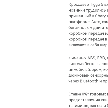
Кроссовер Tiggo 5 в
новинки трудились 
пришедший в Chery и
платформе iAuto, с
бензиновым двигател
коробкой передач ил
коробкой передач в 
включает в себя ши
а именно: ABS, EBD,
система бесключевог
иммобилайзером, ко
дюймовым сенсорны
через Bluetooth и пр
Ставка 0%* годовых 
предоставления кли
такими же, как если